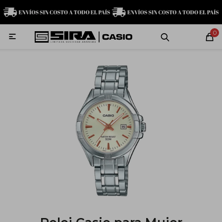
MI CUENTA
0

Relojes
Servicio técnico
Contacto
G-Shock
Baby-G
Edifice
Casio