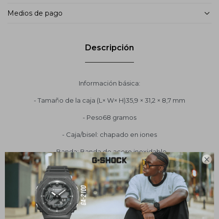
Medios de pago
Descripción
Información básica:
- Tamaño de la caja (L× W× H)35,9 × 31,2 × 8,7 mm
- Peso68 gramos
- Caja/bisel: chapado en iones
- Banda: Banda de acero inoxidable

- Cierre triple
- Resistencia al agua de 50 metros
- Fuente de alimentación y duración de la batería: Aprox.
duración de la batería: 3 años en SR626SW