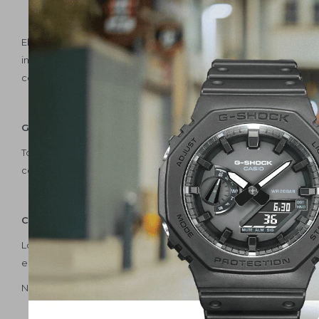
El cliente reconoce que la información brindada por éste es ver
ingresados correctamente. El mismo es responsable en caso de fa
completada por la persona que navegue en el sitio será de exclu
Garantía
Todos nuestros relojes cuentan con garantía por 1 año. Además so
contamos con un gran servicio de post venta.
Cambios / Devoluciones:
Los cambios se realizan dentro de los 30 días luego de efectua
estado que fue entregado, con su caja, garantía, y boleta.
No hacemos devolución del dinero, entregamos un vale a favor 