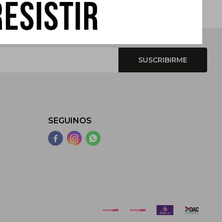
SUSCRIBIRME
SEGUINOS


