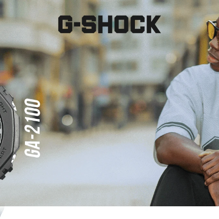
dadera, siendo de su responsabilidad verificar que sus datos sean
lsedad de los datos aportados. La utilización de la información
siva responsabilidad del usuario.
mos el único service oficial de relojes Casio en Uruguay por lo que
da la compra. Siempre y cuando el artículo se encuentre en el mismo
por el monto a cambiar.