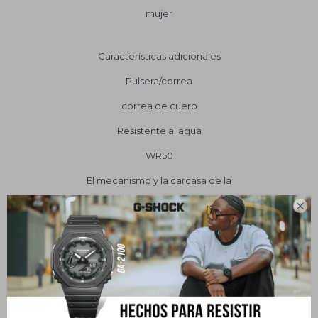
mujer
Características adicionales
Pulsera/correa
correa de cuero
Resistente al agua
WR50
El mecanismo y la carcasa de la
Tipo de mecanismo de

cuarzo
Material de la caja
ac. inox. acero
Las cifras