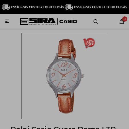
MI CUENTA
0

Relojes
Servicio técnico
Contacto
G-Shock
Baby-G
Edifice
Casio