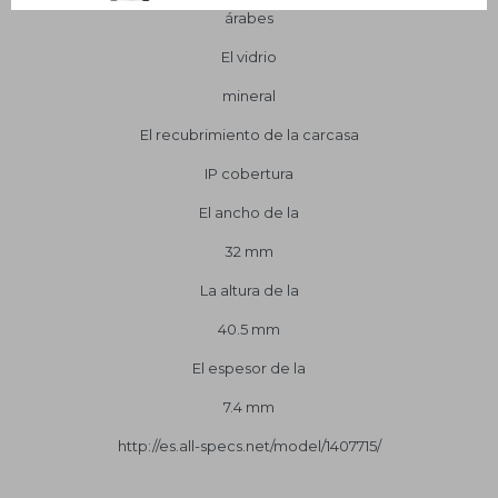
árabes
El vidrio
mineral
El recubrimiento de la carcasa
IP cobertura
El ancho de la
32 mm
La altura de la
40.5 mm
El espesor de la
7.4 mm
http://es.all-specs.net/model/1407715/