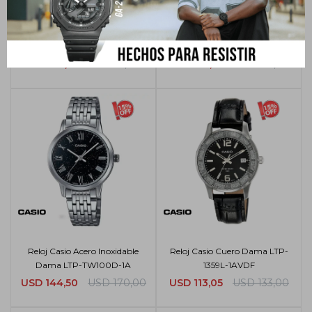
Reloj Casio Acero Inoxidable
Reloj Casio Acero Inoxidable
Dama LTP-1302D - 7BVDF
Dama LTP-1292D-1AVDF
USD
80,75
USD
95,00
USD
123,25
USD
145,00
Reloj Casio Acero Inoxidable
Reloj Casio Cuero Dama LTP-
Dama LTP-TW100D-1A
1359L-1AVDF
USD
144,50
USD
170,00
USD
113,05
USD
133,00