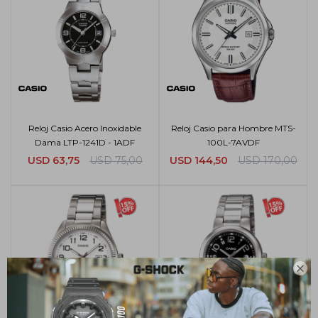
Reloj Casio Acero Inoxidable
Reloj Casio para Hombre MTS-
Dama LTP-1241D - 1ADF
100L-7AVDF
USD
63,75
USD
75,00
USD
144,50
USD
170,00
