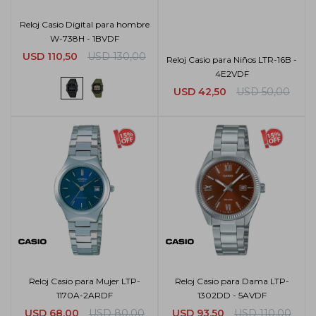
Reloj Casio Digital para hombre
W-738H - 1BVDF
USD
110,50
USD
130,00
Reloj Casio para Niños LTR-16B -
4E2VDF
USD
42,50
USD
50,00
Reloj Casio para Mujer LTP-
Reloj Casio para Dama LTP-
1170A-2ARDF
1302DD - 5AVDF
USD
68,00
USD
80,00
USD
93,50
USD
110,00