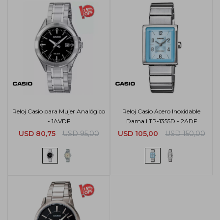
Reloj Casio para Mujer Analógico
Reloj Casio Acero Inoxidable
- 1AVDF
Dama LTP-1355D - 2ADF
USD
80,75
USD
95,00
USD
105,00
USD
150,00