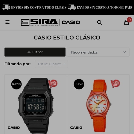
MI CUENTA
0

Relojes
Servicio técnico
Contacto
CASIO ESTILO CLÁSICO
G-Shock
Recomendados
Filtrando por:
Estilo:
Clásico
Baby-G
Edifice
Casio