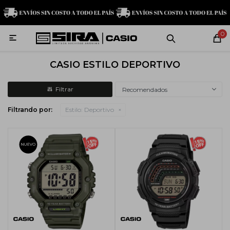
MI CUENTA
0

Relojes
Servicio técnico
Contacto
CASIO ESTILO DEPORTIVO
G-Shock
Recomendados
Filtrando por:
Estilo:
Deportivo
Baby-G
Edifice
Casio