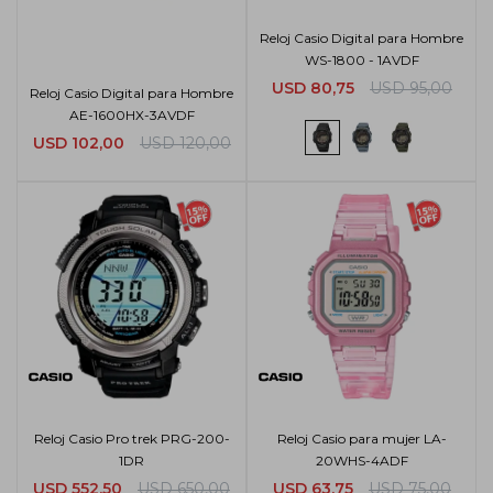
Reloj Casio Digital para Hombre
WS-1800 - 1AVDF
USD
80,75
USD
95,00
Reloj Casio Digital para Hombre
AE-1600HX-3AVDF
USD
102,00
USD
120,00
Reloj Casio Pro trek PRG-200-
Reloj Casio para mujer LA-
1DR
20WHS-4ADF
USD
552,50
USD
650,00
USD
63,75
USD
75,00