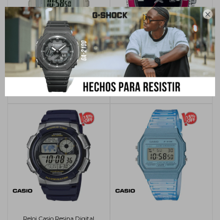

Reloj Casio Resina Digital Dama
Reloj Casio Acero Inoxidable
W-218HC - 8AVDF
Hombre MDV-107D - 1A3VDF
USD
51,00
USD
60,00
USD
191,25
USD
225,00
Reloj Casio Resina Digital