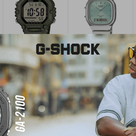
Reloj Casio Digital para Hombre
Reloj Casio Retro Unisex AQ-
AE-1600HX-3AVDF
240E - 2ADF
USD
120,00
USD
180,00