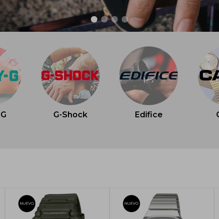
-G
G-Shock
Edifice