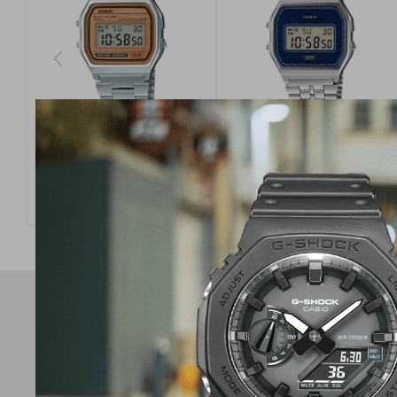
Reloj Casio Digital Unisex
Reloj Casio Digital Unisex
A158WEA-9DF
A159WEVJ - 2DR
USD
105,00
USD
200,00