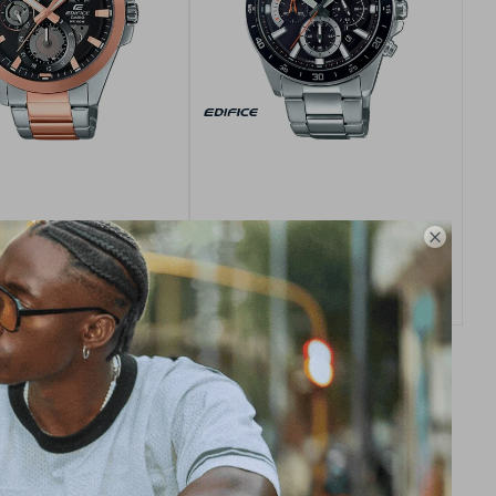
ice Casio para caballero ESK-
Reloj Edifice Casio Acero Inoxidable

300SG-1AVUDF
Hombre EFV-570D-1AV
USD
440,00
USD
250,00