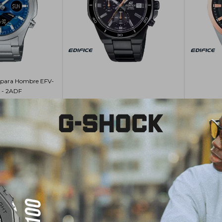
io para Hombre EFV-
 - 2ADF
270,00
Reloj Edifice Casio para Hombre EFV-
Reloj Edif
640DC-1AVUDF
USD
340,00