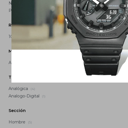
Negro
(1)
Plateado
(4)
Resistencia al agua
Reloj Edifice Cas
100 m
(5)
Hombre EFR
USD
Material Correa
Acero Inoxidable
(5)
Tipo de Pantalla
Analógica
(4)
Analogo-Digital
(1)
Sección
Hombre
(5)