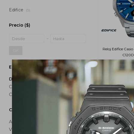
Edifice
(5)
Precio
($)
Reloj Edifice Cas
OK
C120D
USD
Estilo
Deportivo
(5)
Casual
(4)
Clásico
(8)
Color
Azul
(1)
Verde
(1)