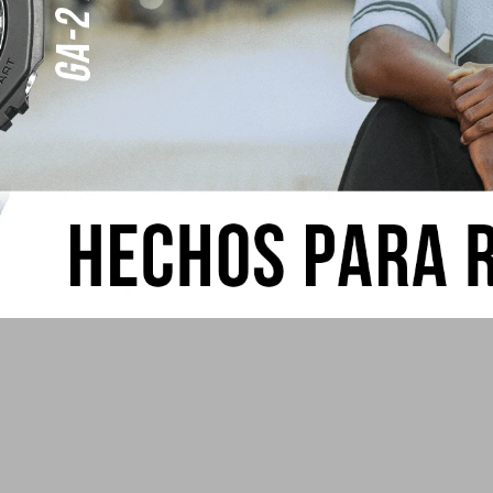
io Acero Inoxidable
-523D-7AVDF
510,00