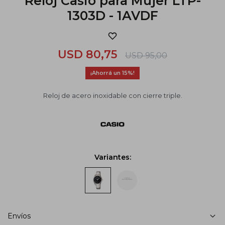
Reloj Casio para Mujer LTP-
1303D - 1AVDF
USD
80,75
USD
95,00
15
Reloj de acero inoxidable con cierre triple.
Variantes:
Envíos