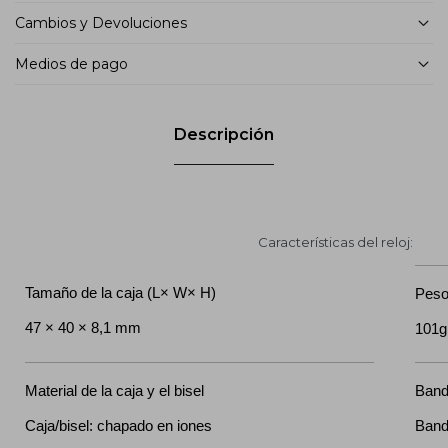
Cambios y Devoluciones
Medios de pago
Descripción
Características del reloj:
Tamaño de la caja (L× W× H)
Pes
47 × 40 × 8,1 mm
101g
Material de la caja y el bisel
Ban
Caja/bisel: chapado en iones
Band