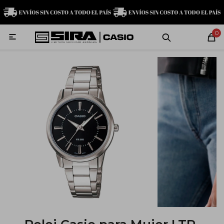
MI CUENTA
0

Relojes
Servicio técnico
Contacto
G-Shock
Baby-G
Edifice
Casio