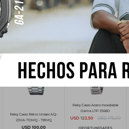
sar
Reloj Casio Acero Inoxidable
Dama LTP-1366D
Reloj Casio Retro Unisex AQ-
USD
122,50
USD
175,00
230A-7DMQ - 7BMQ
USD
100,00
OPORTUNIDADES