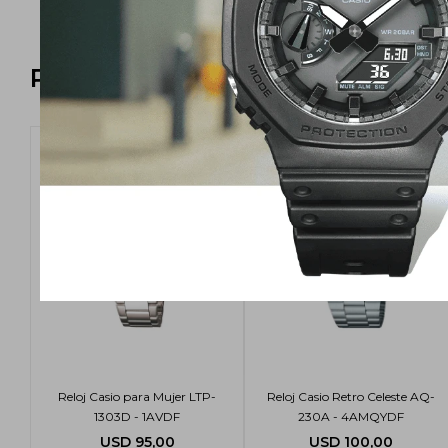
Productos que te pueden intere
Reloj Casio para Mujer LTP-
Reloj Casio Retro Celeste AQ-
1303D - 1AVDF
230A - 4AMQYDF
USD
95,00
USD
100,00