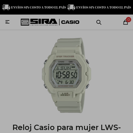
MI CUENTA
0

Relojes
Servicio técnico
Contacto
G-Shock
Baby-G
Edifice
Casio
Reloj Casio para mujer LWS-