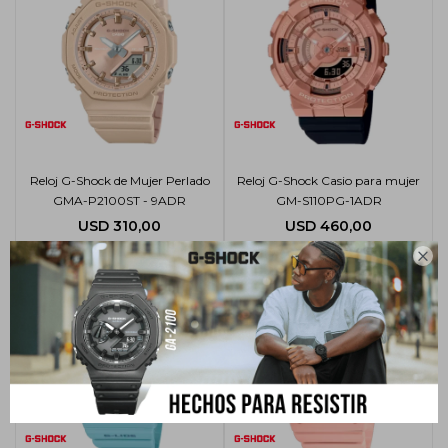
Reloj G-Shock de Mujer Perlado
Reloj G-Shock Casio para mujer
GMA-P2100ST - 9ADR
GM-S110PG-1ADR
USD
310,00
USD
460,00
