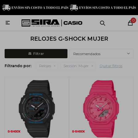
MI CUENTA
0

Relojes
Servicio técnico
Contacto
RELOJES G-SHOCK MUJER
G-Shock
Recomendados
Filtrando por:
Relojes
Sección:
Mujer
Quitar filtros
Baby-G
Edifice
Casio