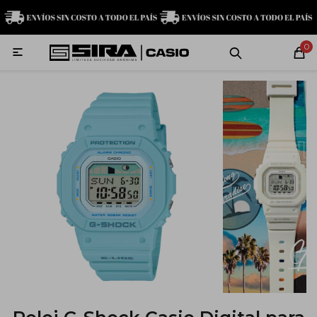
MI CUENTA
0

Relojes
Servicio técnico
Contacto
G-Shock
Baby-G
Edifice
Casio