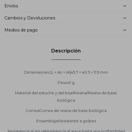
Envíos
Cambios y Devoluciones
Medios de pago
Descripción
Dimensiones (L × An × Al)45.7 × 40.5 × 11.9 mm
Peso41 g
Material del estuche y del biselResina/Resina de base
biológica
CorreaCorrea de resina de base biológica
EnsamblajeResistente a golpes
Resistencia al aguaResistencia al agua hasta una profundidad