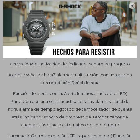

posición Otro: inicio automático de la cuenta atrás de 5
segundos
TemporizadorTemporizador de cuenta atrás Unidad de
medición: 1 segundo Intervalo de cuenta atrás: 24 horas
Rango de ajuste de la hora de inicio de la cuenta atrás: De
1 minuto a 24 horas (incrementos de 1 minuto y 1 hora) Otros:
Repetición automática, alarma de temporizador,
activación/desactivación del indicador sonoro de progreso
Alarma / señal de hora3 alarmas multifunción (con una alarma
con repetición)Señal de hora
Función de alerta con luzAlerta luminosa (indicador LED)
Parpadea con una señal acústica para las alarmas, señal de
hora, alarma de tiempo agotado de temporizador de cuenta
atrás, indicador sonoro de progreso del temporizador de
cuenta atrás e inicio automático del cronómetro
IluminaciónRetroiluminación LED (superiluminador) Duración