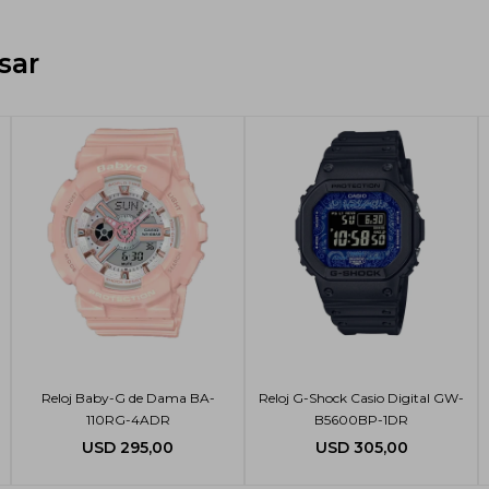
sar
Reloj Baby-G de Dama BA-
Reloj G-Shock Casio Digital GW-
110RG-4ADR
B5600BP-1DR
USD
295,00
USD
305,00