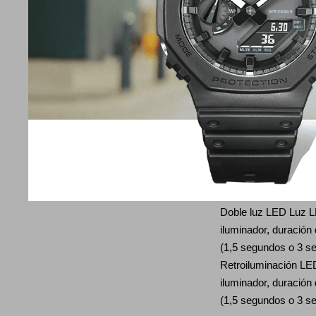
Minutero
Temporizador de cue
1 segundo Rango de 
Rango de configuració
cuenta regresiva: 1
de 1 segundo, incre
incrementos de 1 ho
Luz
Doble luz LED Luz L
iluminador, duración
(1,5 segundos o 3 se
Retroiluminación LED 
iluminador, duración
(1,5 segundos o 3 se