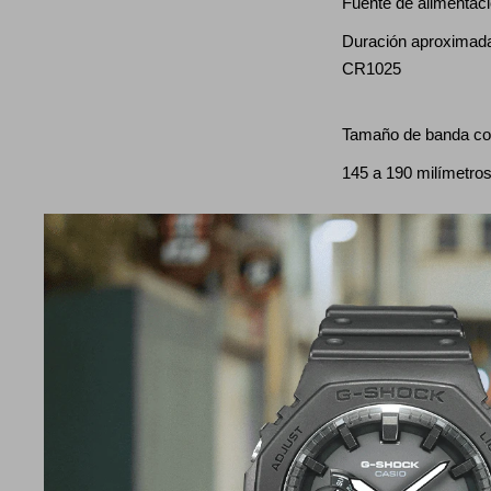
Fuente de alimentaci
Duración aproximada 
CR1025
Tamaño de banda co
145 a 190 milímetro
Hora mundial
Hora mundial 31 zon
universal coordinada
activado/desactivad