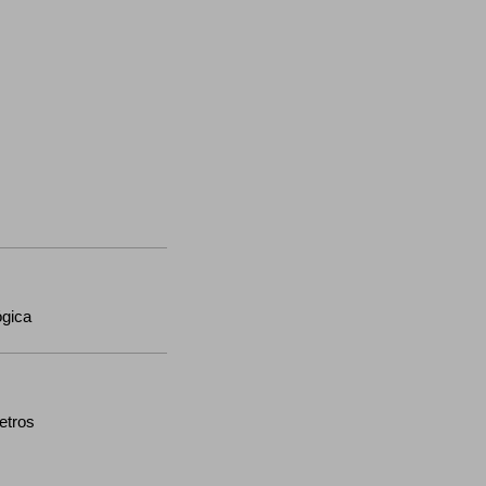
ógica
etros