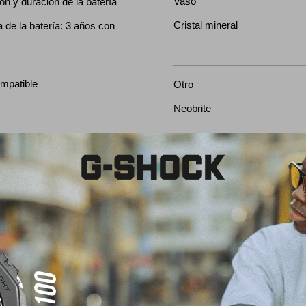
Vaso
ón y duración de la batería
Cristal mineral
de la batería: 3 años con
mpatible
Otro
s
Neobrite
Cronógrafo
as horarias (48 ciudades + hora
Cronómetro de 1/100 segund
), horario de verano
medición: 00'00''00~59'59''99
o
60 minutos) 1:00'00~23:59'59
minutos) Unidad de medición
(durante los primeros 60 min
(después de 60 minutos) Mod
Tiempo transcurrido, tiempo f
1.er y 2.o lugar