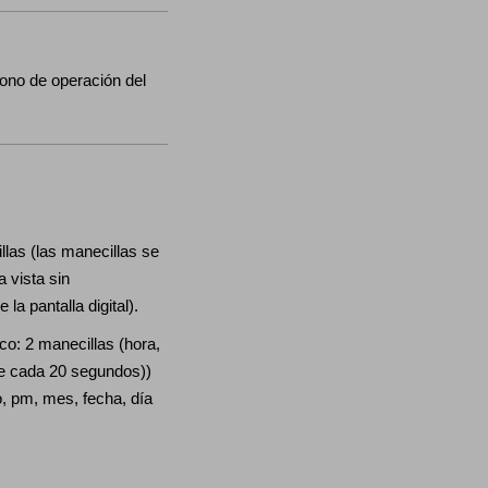
tono de operación del
las (las manecillas se
 vista sin
la pantalla digital).
o: 2 manecillas (hora,
e cada 20 segundos))
o, pm, mes, fecha, día