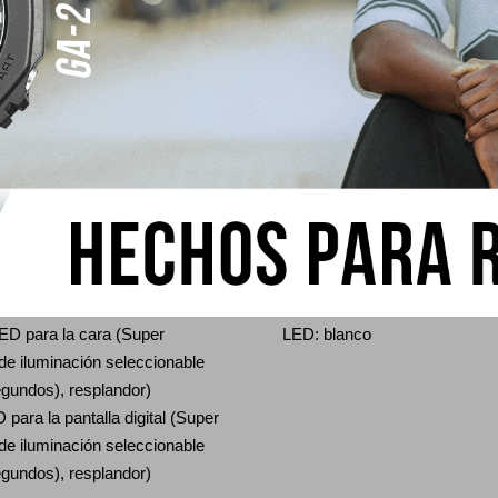
Alarma/señal horaria
nta regresiva Unidad de medida:
5 alarmas diarias
cuenta regresiva: 24 horas
señal horaria
n del tiempo de inicio de la
 segundo a 24 horas (incrementos
mentos de 1 minuto e
ra)
Color claro
ED para la cara (Super
LED: blanco
 de iluminación seleccionable
gundos), resplandor)
para la pantalla digital (Super
 de iluminación seleccionable
gundos), resplandor)