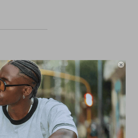

os Capacidad de
 (durante los primeros
 (después de 60
: 1/100 de segundo
utos) 1 segundo
os de medición:
raccionado, tiempos del