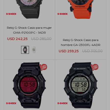
Reloj G-Shock Casio para mujer
GMA-P2100PC - 1ADR
USD
242,25
USD
285,00
Reloj G-Shock Casio para
hombre GA-2300FL-4ADR
USD
259,25
USD
305,00