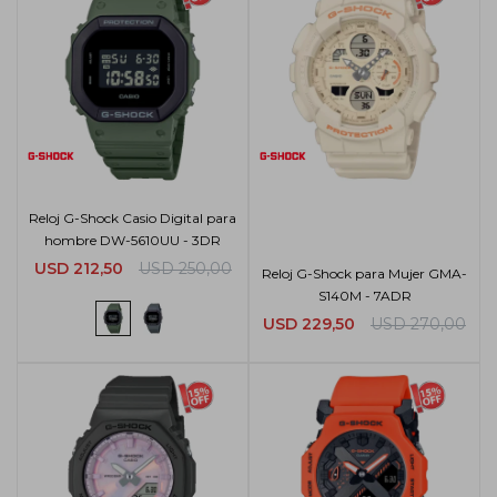
Reloj G-Shock Casio Digital para
hombre DW-5610UU - 3DR
USD
212,50
USD
250,00
Reloj G-Shock para Mujer GMA-
S140M - 7ADR
USD
229,50
USD
270,00