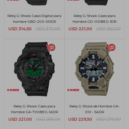
Reloj G-Shock Casio Digital para
Reloj G-Shock Casio para
hombre GBD-200-1A1DR
Hombre GD-010BEG-1DR
USD
314,50
USD
370,00
USD
221,00
USD
260,00
Reloj G-Shock Casio para
Reloj G-Shock de Hombre GA-
Hombre GA-700BEG-1ADR
010 - 5ADR
USD
221,00
USD
260,00
USD
229,50
USD
270,00