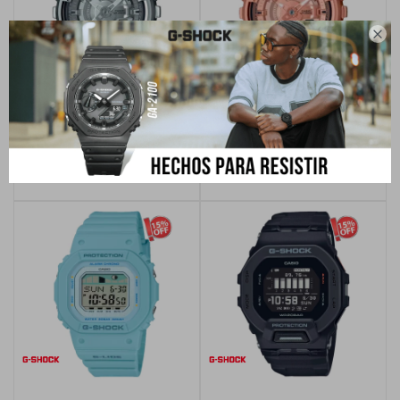

Reloj G-Shock Casio para mujer
Reloj G-Shock Casio para mujer
GM-S110-1ADR
GM-S110PG-1ADR
USD
361,25
USD
425,00
USD
391,00
USD
460,00