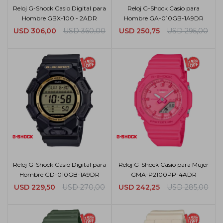
Reloj G-Shock Casio Digital para
Reloj G-Shock Casio para
Hombre GBX-100 - 2ADR
Hombre GA-010GB-1A9DR
USD
306,00
USD
360,00
USD
250,75
USD
295,00
Reloj G-Shock Casio Digital para
Reloj G-Shock Casio para Mujer
Hombre GD-010GB-1A9DR
GMA-P2100PP-4ADR
USD
229,50
USD
270,00
USD
242,25
USD
285,00