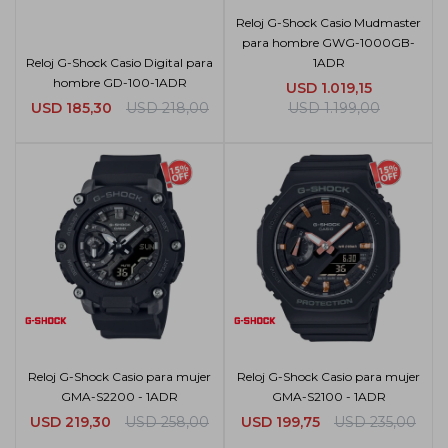
Reloj G-Shock Casio Mudmaster
para hombre GWG-1000GB-
Reloj G-Shock Casio Digital para
1ADR
hombre GD-100-1ADR
USD
1.019,15
USD
185,30
USD
218,00
USD
1.199,00
Reloj G-Shock Casio para mujer
Reloj G-Shock Casio para mujer
GMA-S2200 - 1ADR
GMA-S2100 - 1ADR
USD
219,30
USD
258,00
USD
199,75
USD
235,00