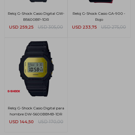
Reloj G-Shock Casio Digital GW-
Reloj G-Shock Casio GA-900 -
B5600BP-1DR
Rojo
USD
259,25
USD
305,00
USD
233,75
USD
275,00
Reloj G-Shock Casio Digital para
hombre DW-5600BBMB-1DR
USD
144,50
USD
170,00