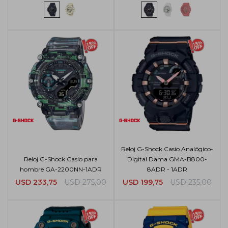
Reloj G-Shock Casio Analógico-
Reloj G-Shock Casio para
Digital Dama GMA-B800-
hombre GA-2200NN-1ADR
8ADR - 1ADR
USD
233,75
USD
275,00
USD
199,75
USD
235,00