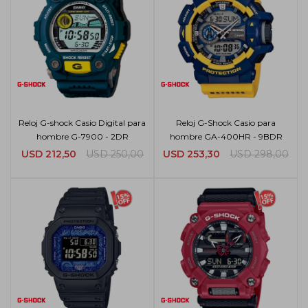
Reloj G-shock Casio Digital para
Reloj G-Shock Casio para
hombre G-7900 - 2DR
hombre GA-400HR - 9BDR
USD
212,50
USD
250,00
USD
253,30
USD
298,00