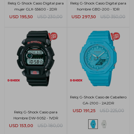
Reloj G-Shock Casio Digital para
Reloj G-Shock Casio Digital para
mujer GLX-S5600 - 2DR
hombre GBD-200 - 1DR
USD
195,50
USD
230,00
USD
297,50
USD
350,00
Reloj G-Shock Casio de Caballero
GA-2100 - 2A2DR
USD
191,25
USD
225,00
Reloj G-Shock Casio para
Hombre DW-9052 - 1VDR
USD
153,00
USD
180,00