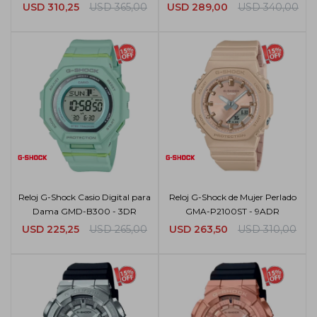
USD
310,25
USD
365,00
USD
289,00
USD
340,00
Reloj G-Shock Casio Digital para
Reloj G-Shock de Mujer Perlado
Dama GMD-B300 - 3DR
GMA-P2100ST - 9ADR
USD
225,25
USD
265,00
USD
263,50
USD
310,00