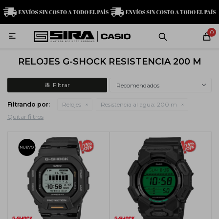
MI CUENTA
0

Relojes
Servicio técnico
Contacto
RELOJES G-SHOCK RESISTENCIA 200 M
G-Shock
Recomendados
Filtrando por:
Relojes
Resistencia al agua:
200 m
Baby-G
Quitar filtros
Edifice
Casio