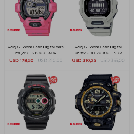
Reloj G-Shock Casio Digital para
Reloj G-Shock Casio Digital
mujer GLS-8900 - 4DR
unisex GBD-200UU - -9DR
USD
178,50
USD
210,00
USD
310,25
USD
365,00