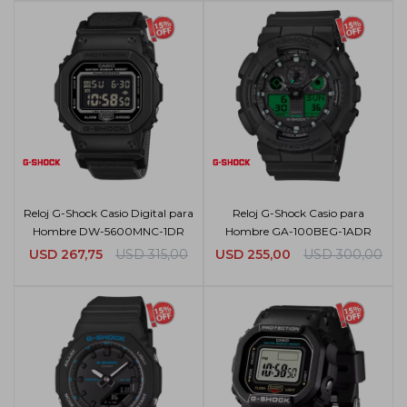
Reloj G-Shock Casio Digital para
Reloj G-Shock Casio para
Hombre DW-5600MNC-1DR
Hombre GA-100BEG-1ADR
USD
267,75
USD
315,00
USD
255,00
USD
300,00