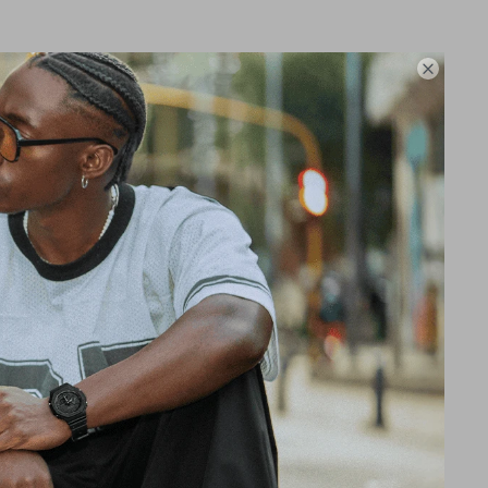

os Capacidad de
(por los primeros
 (después de
ión: 1/100 segundos
) 1 segundo (después
ición: Tiempo
ón, tiempos de 1ª y 2ª