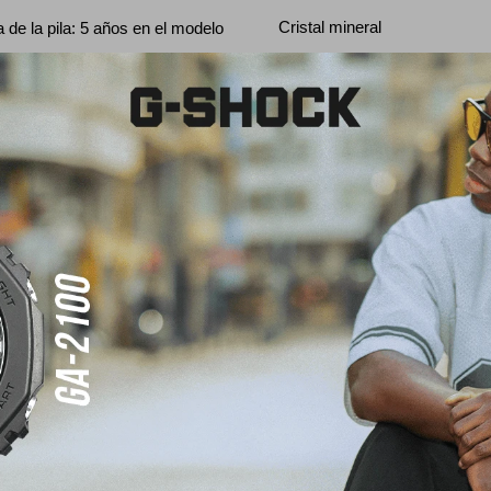
Cristal mineral
de la pila: 5 años en el modelo
mpatible
Cronómetro
Cronómetro de 1/100 segund
medición: 00'00"00~59'59"99 
60 minutos) 1:00'00~23:59'59
60 minutos) Unidad de medic
(por los primeros 60 minutos
de 60 minutos) Modos de med
transcurrido, tiempo de divisi
posiciones
Alarma / Señalización
enta regresiva Unidad de
Señal de hora
 Rango de cuenta regresiva: