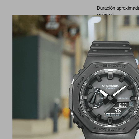
Duración aproximada 
CR2016
Tamaño de banda co
145 to 205mm
Temporizador
Temporizador con cu
medición: 1 segundo