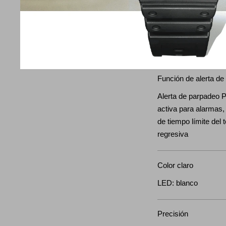
24 horas Rango de aj
regresiva: de 1 segu
1 segundo, de 1 minu
Repetición automáti
Función de alerta de 
Alerta de parpadeo 
activa para alarmas,
de tiempo límite del
regresiva
Color claro
LED: blanco
Precisión