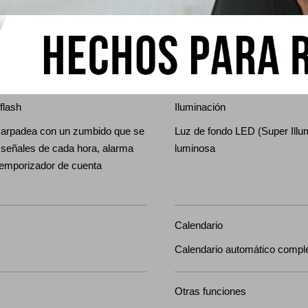
Alarma multifunciones
uste de tiempo inicial de cuenta
ndo a 24 horas (incrementos de
to y de 1 hora) Otros:
ca
flash
Iluminación
Parpadea con un zumbido que se
Luz de fondo LED (Super Illum
 señales de cada hora, alarma
luminosa
 temporizador de cuenta
Calendario
Calendario automático comple
Otras funciones