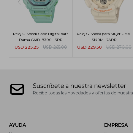
Reloj G-Shock Casio Digital para
Reloj G-Shock para Mujer GMA-
Dama GMD-B300 - 3DR
S140M - 7ADR
USD
225,25
USD
265,00
USD
229,50
USD
270,00
Suscríbete a nuestra newsletter
Recibe todas las novedades y ofertas de nuestra
AYUDA
EMPRESA