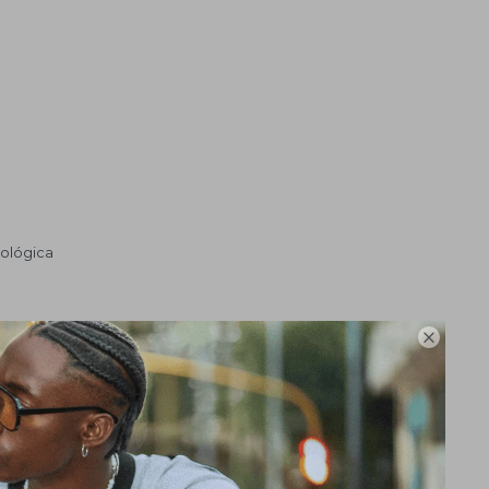
iológica

res
10 años en CR2025