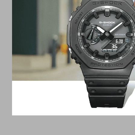
Hora mun
activación/desactiva
CronómetroCronómetr
transcurrido, fracci
TemporizadorTemp
60 minutos Rango 
Alarma 
IluminaciónLuz LED (