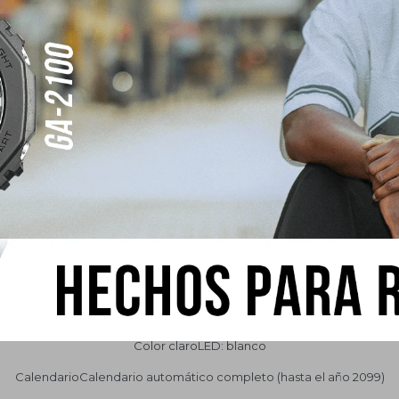
OtrosNeobrite
dialHora mundial 31 zonas horarias (48 ciudades + hora universal coo
ción del horario de verano, cambio de ciudad local/hora mundial y acc
UTC con un solo toque
o de 1/100 segundos Capacidad de medición: 23:59'59,99'' Modos
ón de tiempo y tiempo del primer y segundo puesto Otros: alarma de ti
de cronometraje directo desde el modo de indicación de la hora
orizador de cuenta atrás Unidad de medición: 1/10 segundos Rango
de ajuste de la hora de inicio de la cuenta atrás: Entre 1 y 60 minutos
minuto)
/ señal de hora5 alarmas diarias (con una alarma con repetición)Señal
superiluminador) Duración de la iluminación seleccionable (1,5 o 3 s
Color claroLED: blanco
CalendarioCalendario automático completo (hasta el año 2099)