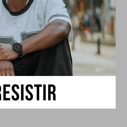
rdinada),
eso a la zona horaria
 de medición: Tiempo
empo objetivo, inicio
 de cuenta atrás:
 (incrementos de 1
 de hora
egundos), luminosidad