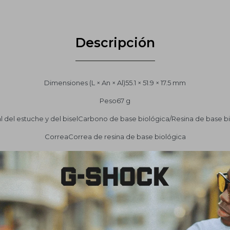
Descripción
Dimensiones (L × An × Al)55.1 × 51.9 × 17.5 mm
Peso67 g
l del estuche y del biselCarbono de base biológica/Resina de base b
CorreaCorrea de resina de base biológica
EnsamblajeResistente a golpesEstructura Carbon Core Guard
sistencia al aguaResistencia al agua hasta una profundidad de 20 ba
tación y duración de la bateríaDuración aproximada de la batería: 
VidrioCristal mineral
Tamaño de banda compatibleDe 145 a 215 mm