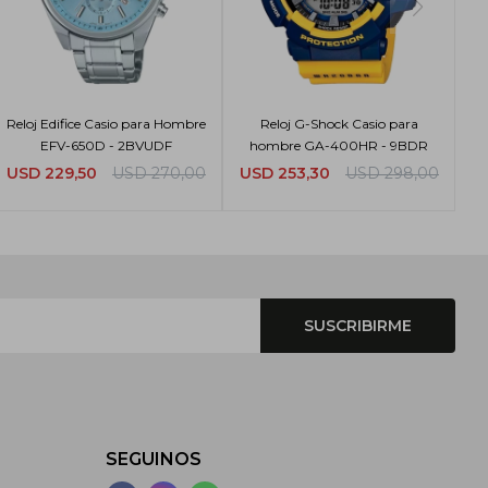
Reloj Edifice Casio para Hombre
Reloj G-Shock Casio para
EFV-650D - 2BVUDF
hombre GA-400HR - 9BDR
USD
229,50
USD
270,00
USD
253,30
USD
298,00
SUSCRIBIRME
SEGUINOS