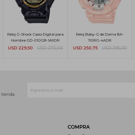
Reloj G-Shock Casio Digital para
Reloj Baby-G de Dama BA-
Hombre GD-010GB-1A9DR
110RG-4ADR
USD
229,50
USD
270,00
USD
250,75
USD
295,00
 tienda.
COMPRA