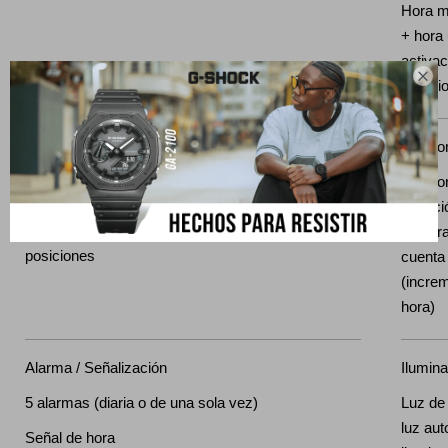
Hora m
+ hora 
activac

cambio 
Cronómetro
Tempor
Cronómetro de 1/100 segundos Capacidad de
Tempor
medición: 23:59'59.99" Modos de medición: Tiempo
medici
transcurrido, tiempo de división, tiempos de 1ª y 2ª
24 hora
posiciones
cuenta
(incre
hora)
Alarma / Señalización
Ilumina
5 alarmas (diaria o de una sola vez)
Luz de
luz aut
Señal de hora