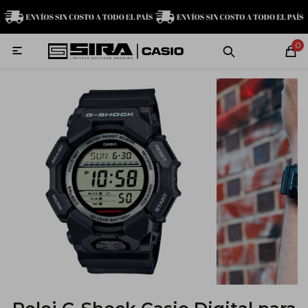
MI CUENTA
0

Relojes
Servicio técnico
Contacto
G-Shock
Baby-G
Edifice
Casio