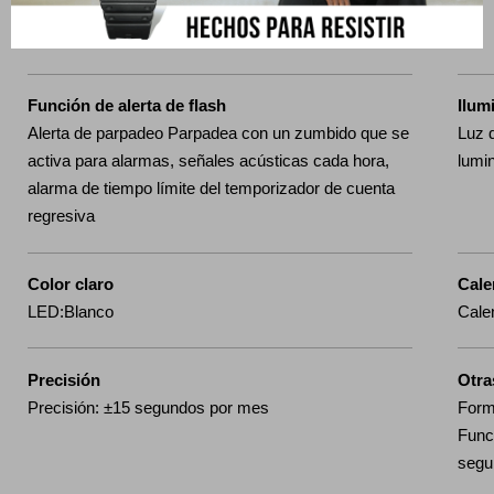
1 segundo, de 1 minuto y de 1 hora) Otros:
Repetición automática
Función de alerta de flash
Ilum
Alerta de parpadeo Parpadea con un zumbido que se
Luz d
activa para alarmas, señales acústicas cada hora,
lumi
alarma de tiempo límite del temporizador de cuenta
regresiva
Color claro
Cale
LED:Blanco
Cale
Precisión
Otra
Precisión: ±15 segundos por mes
Form
Funci
segu