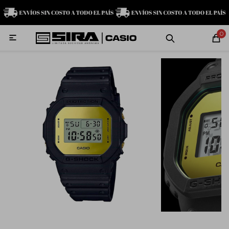
MI CUENTA
0

Relojes
Servicio técnico
Contacto
G-Shock
Baby-G
Edifice
Casio