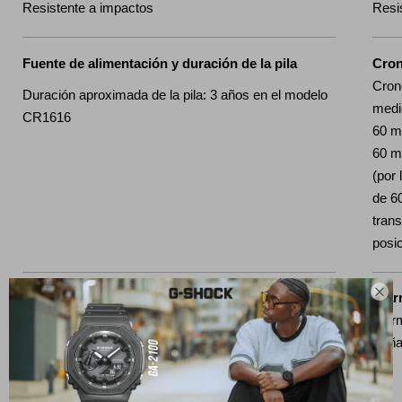
Resistente a impactos
Resi
Fuente de alimentación y duración de la pila
Cro
Cron
Duración aproximada de la pila: 3 años en el modelo
medi
CR1616
60 m
60 m
(por
de 6
trans
posi

Temporizador
Alar
Temporizador con cuenta regresiva Unidad de
Alar
medición: 1 segundo Rango de cuenta regresiva: 24
Seña
horas Rango de ajuste de tiempo inicial de cuenta
regresiva: de 1 segundo a 24 horas (incrementos de