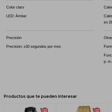
Color claro
Cale
LED: Ámbar
Calen
en 28
Precisión
Otra
Precisión: ±30 segundos por mes
Form
Funci
p. m.
Productos que te pueden interesar