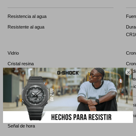
Resistencia al agua
Fuent
Resistente al agua
Dura
CR1
Vidrio
Cron
Cristal resina
Cron
medi

trans
posi
Alarma / Señalización
Ilum
Alarma diaria
Ilum
Señal de hora