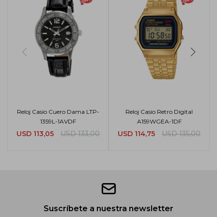
Reloj Casio Cuero Dama LTP-
Reloj Casio Retro Digital
1359L-1AVDF
A159WGEA-1DF
USD
113,05
USD
133,00
USD
114,75
USD
135,00
Suscríbete a nuestra newsletter