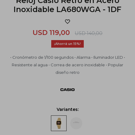
Reloj Casio Retro en Acero
Inoxidable LA680WGA - 1DF
USD
119,00
USD
140,00
15
• Cronómetro de 1/100 segundos • Alarma • Iluminador LED •
Resistente al agua • Correa de acero inoxidable • Popular
diseño retro
Variantes: