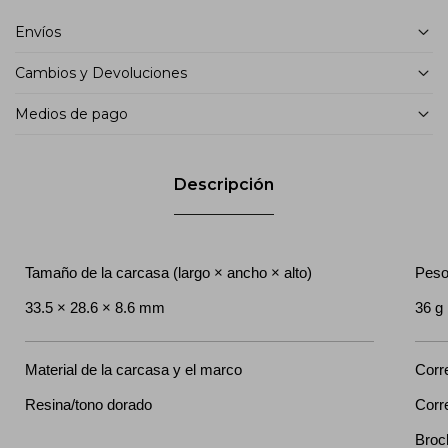
Envíos
Cambios y Devoluciones
Medios de pago
Descripción
Tamaño de la carcasa (largo × ancho × alto)
Pes
33.5 × 28.6 × 8.6 mm
36 g
Material de la carcasa y el marco
Corr
Resina/tono dorado
Corr
Broc