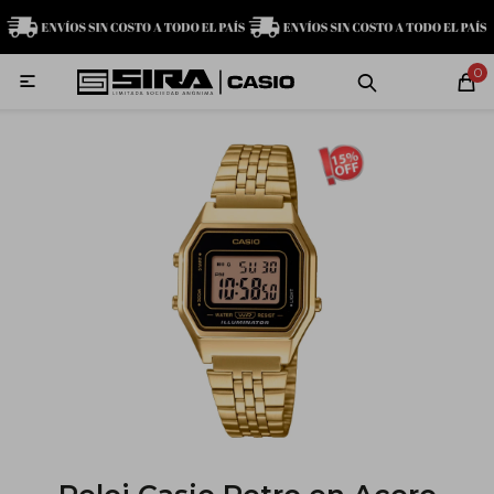
MI CUENTA
0

Relojes
Servicio técnico
Contacto
G-Shock
Baby-G
Edifice
Casio