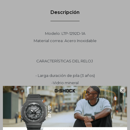
Descripción
Modelo: LTP-1292D-1A
Material correa: Acero Inoxidable
CARACTERÍSTICAS DEL RELOJ
- Larga duración de pila (3 años)
-Vidrio mineral
-Vidrio duro resistente a las rayaduras.

-Pulsera de acero inoxidable
-Hebilla de 3 pliegues de un toque
-Resistente al agua (salpicaduras)
-Caja de acero inoxidable