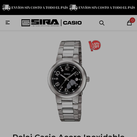
MI CUENTA
0

Relojes
Servicio técnico
Contacto
G-Shock
Baby-G
Edifice
Casio