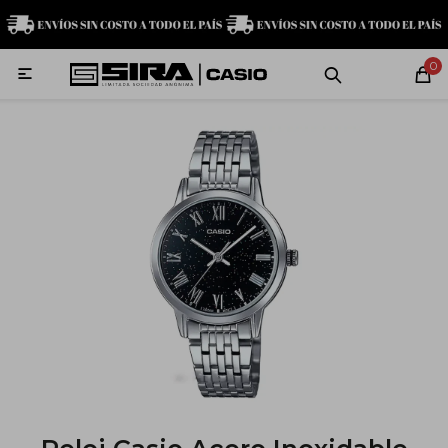
MI CUENTA
0

Relojes
Servicio técnico
Contacto
G-Shock
Baby-G
Edifice
Casio