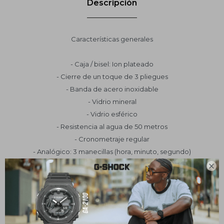
Descripción
Características generales
- Caja / bisel: Ion plateado
- Cierre de un toque de 3 pliegues
- Banda de acero inoxidable
- Vidrio mineral
- Vidrio esférico
- Resistencia al agua de 50 metros
- Cronometraje regular
- Analógico: 3 manecillas (hora, minuto, segundo)
- Precisión: ± 20 segundos por mes

- Tamaño de la caja: 36 × 30 × 8.5 mm
- Peso total: 58g