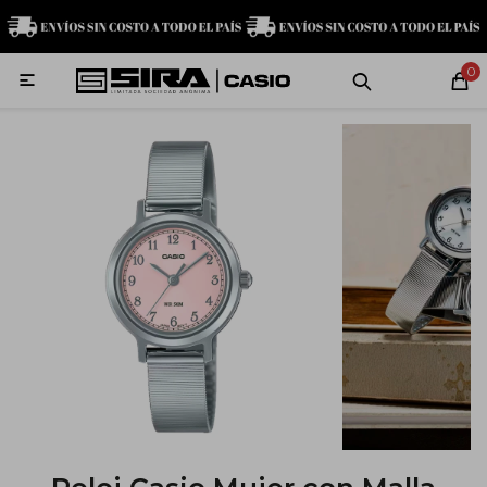
MI CUENTA
0

Relojes
Servicio técnico
Contacto
G-Shock
Baby-G
Edifice
Casio