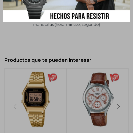
ExactitudPrecisión: ±20 segundos por mes
Otras característicasCronometraje normal: Analógico: 3
manecillas (hora, minuto, segundo)
Productos que te pueden interesar