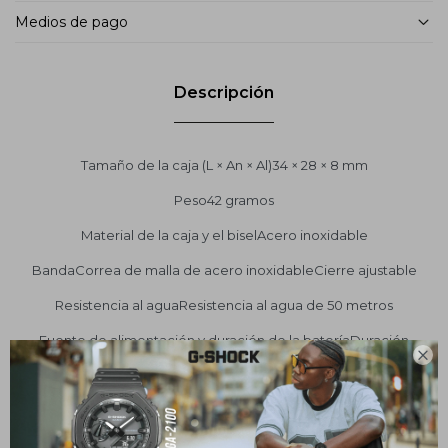
Medios de pago
Descripción
Tamaño de la caja (L × An × Al)34 × 28 × 8 mm
Peso42 gramos
Material de la caja y el biselAcero inoxidable
BandaCorrea de malla de acero inoxidableCierre ajustable
Resistencia al aguaResistencia al agua de 50 metros
Fuente de alimentación y duración de la bateríaDuración

aproximada de la batería: 3 años en SR626SW
VasoCristal mineral
Tamaño de banda compatible125 a 185 milímetros