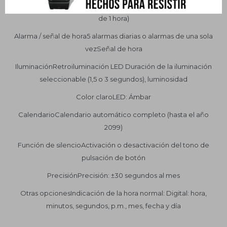
segundo y 24 horas (incrementos de 1 segundo, de 1 minuto y
de 1 hora)
Alarma / señal de hora5 alarmas diarias o alarmas de una sola
vezSeñal de hora
IluminaciónRetroiluminación LED Duración de la iluminación
seleccionable (1,5 o 3 segundos), luminosidad
Color claroLED: Ámbar
CalendarioCalendario automático completo (hasta el año
2099)
Función de silencioActivación o desactivación del tono de
pulsación de botón
PrecisiónPrecisión: ±30 segundos al mes
Otras opcionesIndicación de la hora normal: Digital: hora,
minutos, segundos, p.m., mes, fecha y día