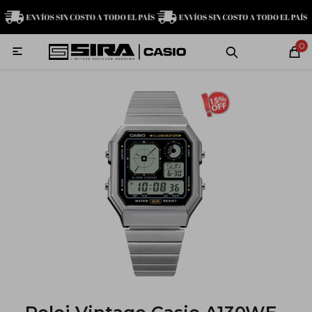
MI CUENTA
0

Relojes
Servicio técnico
Contacto
G-Shock
Baby-G
Edifice
Casio