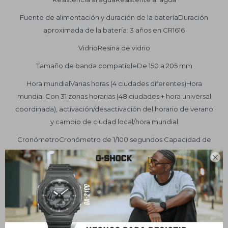
Fuente de alimentación y duración de la bateríaDuración
aproximada de la batería: 3 años en CR1616
VidrioResina de vidrio
Tamaño de banda compatibleDe 150 a 205 mm
Hora mundialVarias horas (4 ciudades diferentes)Hora
mundial Con 31 zonas horarias (48 ciudades + hora universal
coordinada), activación/desactivación del horario de verano
y cambio de ciudad local/hora mundial
CronómetroCronómetro de 1/100 segundos Capacidad de
medición: 23:59'59,99'' Modos de medición: Tiempo

transcurrido, fracción de tiempo y tiempo del primer y
segundo puesto
TemporizadorTemporizador de cuenta atrás Unidad de
medición: 1/10 segundos Rango de cuenta atrás: 24 horas
Rango de ajuste de la hora de inicio de la cuenta atrás: Entre 1