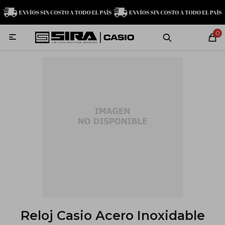
MI CUENTA
0

Relojes
Servicio técnico
Contacto
G-Shock
Baby-G
Edifice
Casio
Reloj Casio Acero Inoxidable