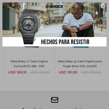

Reloj Baby-G Casio Digital
Reloj Baby-g Casio Digital para
Dama BGD-565 - 1DR
Mujer BGA-10D-2A2DR
USD
169,15
USD
199,00
USD
161,50
USD
190,00