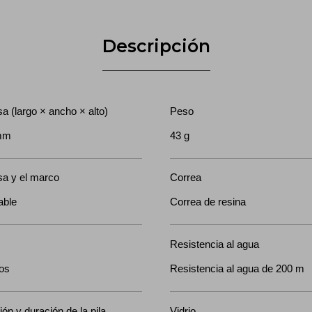
Descripción
a (largo × ancho × alto)
Peso
 mm
43 g
sa y el marco
Correa
able
Correa de resina
Resistencia al agua
tos
Resistencia al agua de 200 m
ón y duración de la pila
Vidrio