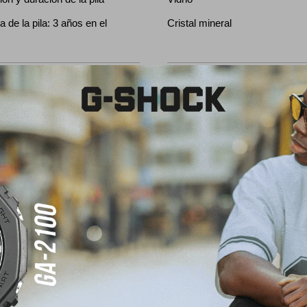
de la pila: 3 años en el
Cristal mineral
Cronómetro
9 zonas horarias (30
Cronómetro de 1/100 segundo
n/desactivación del horario de
medición: 23:59'59.99" Modos 
transcurrido, tiempo de división
posiciones
Alarma/señal acústica cada ho
uenta regresiva Unidad de
5 alarmas diarias o de una sol
o Rango de cuenta regresiva:
Señal de hora
uste de tiempo inicial de
e 1 minuto a 24 horas
inuto y de 1 hora)