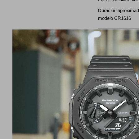
Duración aproximada 
modelo CR1616
Horario mundial
Hora mundial para 2
ciudades), activació
verano
Temporizador
Temporizador con c
medición: 1 segund
24 horas Rango de aj
cuenta regresiva: d
(incrementos de 1 m