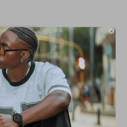

s Capacidad de
de medición: Tiempo
, tiempos de 1ª y 2ª
ra
a vez