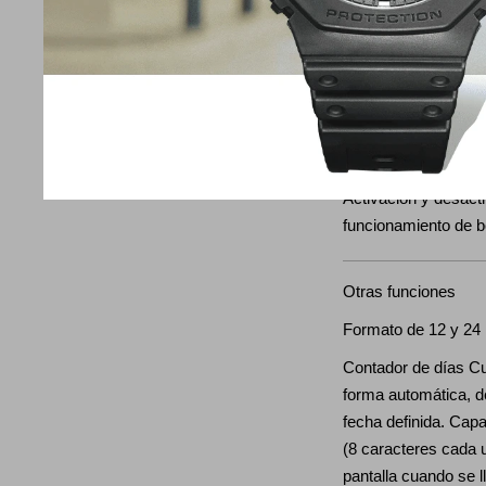
Iluminación
Luz de fondo electro
luminosa
Función de silencio
Activación y desact
funcionamiento de b
Otras funciones
Formato de 12 y 24
Contador de días Cu
forma automática, d
fecha definida. Cap
(8 caracteres cada 
pantalla cuando se l