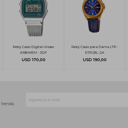
Reloj Casio Digital Unisex
Reloj Casio para Dama LTP-
A158WEM - 3DF
E111GBL-2A
USD
170,00
USD
190,00
 tienda.