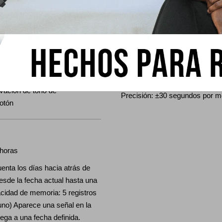
Calendario
luminiscente, persistencia
Calendario automático completo
2099)
Precisión
ivación de tono de
Precisión: ±30 segundos por 
otón
 horas
enta los días hacia atrás de
esde la fecha actual hasta una
acidad de memoria: 5 registros
uno) Aparece una señal en la
lega a una fecha definida.