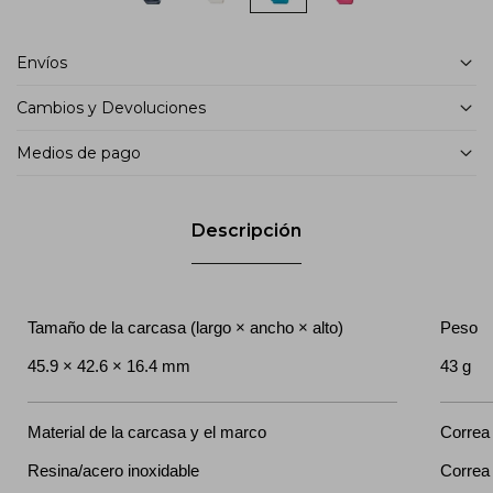
Envíos
Cambios y Devoluciones
Medios de pago
Descripción
Tamaño de la carcasa (largo × ancho × alto)
Peso
45.9 × 42.6 × 16.4 mm
43 g
Material de la carcasa y el marco
Correa
Resina/acero inoxidable
Correa 