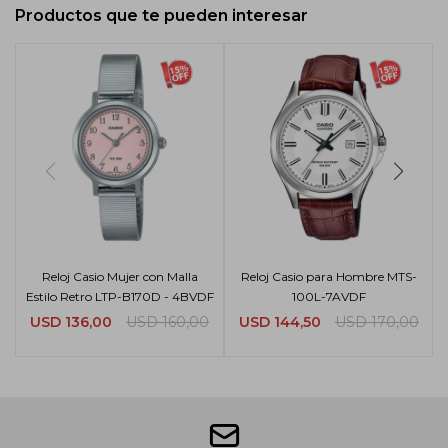
Productos que te pueden interesar
Reloj Casio Mujer con Malla
Reloj Casio para Hombre MTS-
Estilo Retro LTP-B170D - 4BVDF
100L-7AVDF
USD
136,00
USD
160,00
USD
144,50
USD
170,00