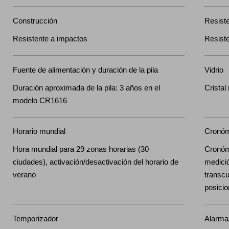
Construcción
Resiste
Resistente a impactos
Resist
Fuente de alimentación y duración de la pila
Vidrio
Duración aproximada de la pila: 3 años en el
Cristal
modelo CR1616
Horario mundial
Cronóm
Hora mundial para 29 zonas horarias (30
Cronóm
ciudades), activación/desactivación del horario de
medici
verano
transcu
posici
Temporizador
Alarma