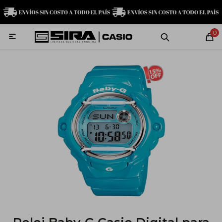
MI CUENTA
0

Relojes
Servicio técnico
Contacto
G-Shock
Baby-G
Edifice
Casio