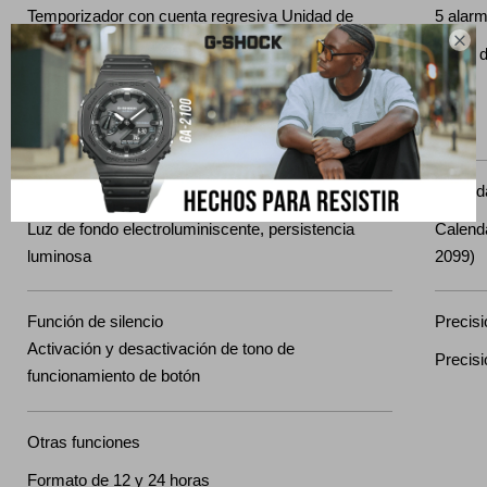
Temporizador con cuenta regresiva Unidad de
5 alarm

medición: 1 segundo Rango de cuenta regresiva:
Señal 
24 horas Rango de ajuste de tiempo inicial de
cuenta regresiva: de 1 minuto a 24 horas
(incrementos de 1 minuto y de 1 hora)
Iluminación
Calend
Luz de fondo electroluminiscente, persistencia
Calenda
luminosa
2099)
Función de silencio
Precisi
Activación y desactivación de tono de
Precis
funcionamiento de botón
Otras funciones
Formato de 12 y 24 horas