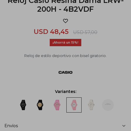
Reloj Casio Resina Dama LRW-
200H - 4B2VDF
USD
48,45
USD
57,00
15
Reloj de estilo deportivo con bisel giratorio.
Variantes:
Envíos