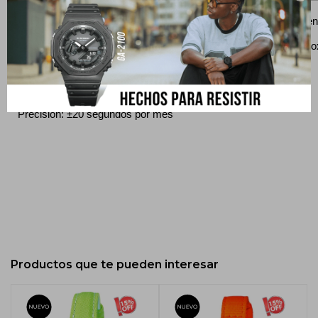
Resistencia al agua
Fuent
Resistencia al agua de 100 metros
Apro
Exactitud
Precisión: ±20 segundos por mes
Productos que te pueden interesar