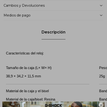
Cambios y Devoluciones
Medios de pago
Descripción
Características del reloj:
Tamaño de la caja (L× W× H)
Pes
38,9 × 34,2 × 11,5 mm
25g
Material de la caja y el bisel
Ban
Material de la caja/bisel: Resina
Band
