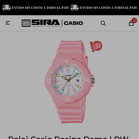
MI CUENTA
0

Relojes
Servicio técnico
Contacto
G-Shock
Baby-G
Edifice
Casio