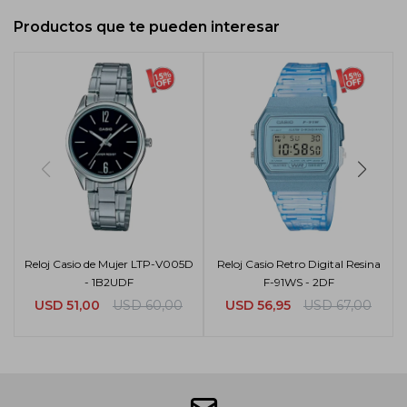
Productos que te pueden interesar
Reloj Casio de Mujer LTP-V005D
Reloj Casio Retro Digital Resina
- 1B2UDF
F-91WS - 2DF
USD
51,00
USD
60,00
USD
56,95
USD
67,00