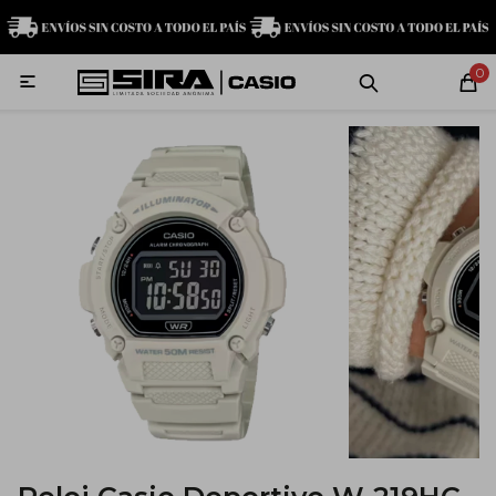
MI CUENTA
0

Relojes
Servicio técnico
Contacto
G-Shock
Baby-G
Edifice
Casio