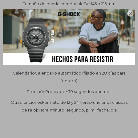
Tamaño de banda compatibleDe 145 a 215 mm

CronómetroCronómetro de 1/100 segundos Capacidad de
medición: 59'59.99" Modos de medición: Tiempo
transcurrido, tiempo de división, tiempos de 1ª y 2ª posiciones
Alarma / SeñalizaciónAlarma diariaSeñal de hora
IluminaciónPantalla LED de fondo
Color claroLED: Ámbar
CalendarioCalendario automático (fijado en 28 días para
febrero)
PrecisiónPrecisión: ±30 segundos por mes
Otras funcionesFormato de 12 y 24 horasFunciones clásicas
de reloj: Hora, minuto, segundo, p. m., fecha, día