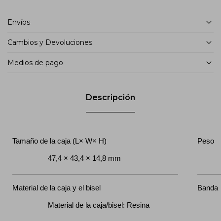
Envíos
Cambios y Devoluciones
Medios de pago
Descripción
Tamaño de la caja (L× W× H)
Peso
47,4 × 43,4 × 14,8 mm
42
Material de la caja y el bisel
Banda
Material de la caja/bisel: Resina
Ba