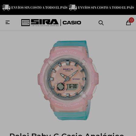
MI CUENTA
0

Relojes
Servicio técnico
Contacto
G-Shock
Baby-G
Edifice
Casio