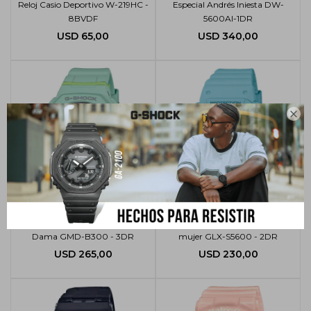
Reloj Casio Deportivo W-219HC -
Especial Andrés Iniesta DW-
8BVDF
5600AI-1DR
USD
65,00
USD
340,00

Reloj G-Shock Casio Digital para
Reloj G-Shock Casio Digital para
Dama GMD-B300 - 3DR
mujer GLX-S5600 - 2DR
USD
265,00
USD
230,00