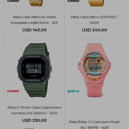
Reloj Casio Retro en Acero
Reloj Casio Retro A130WEG-
Inoxidable LA680WGA - 1DF
9ADF
USD
140,00
USD
240,00
Reloj G-Shock Casio Digital para
hombre DW-5610UU - 3DR
USD
250,00
Reloj Baby-G Casio para Mujer
BG-169PB - 4DR