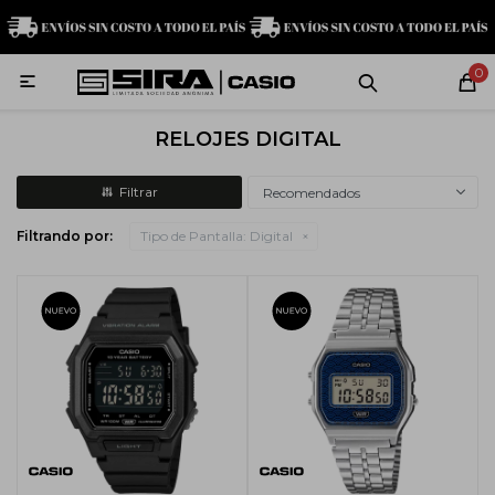
MI CUENTA
0

Relojes
Servicio técnico
Contacto
RELOJES DIGITAL
G-Shock
Recomendados
Filtrando por:
Tipo de Pantalla:
Digital
Baby-G
Edifice
Casio