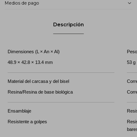
Medios de pago
Descripción
Dimensiones (L × An × Al)
Pes
48.9 × 42.8 × 13.4 mm
53 g
Material del carcasa y del bisel
Corr
Resina/Resina de base biológica
Corre
Ensamblaje
Resi
Resistente a golpes
Resi
bare