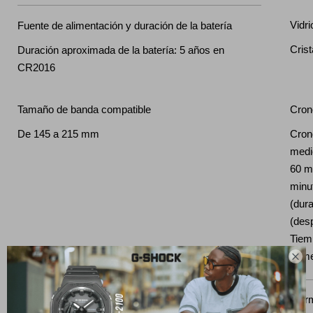
Vidri
Fuente de alimentación y duración de la batería
Crist
Duración aproximada de la batería: 5 años en
CR2016
Tamaño de banda compatible
Cron
De 145 a 215 mm
Cron
medi
60 m
minu
(dur
(des
Tiemp
prim

Temporizador
Alar