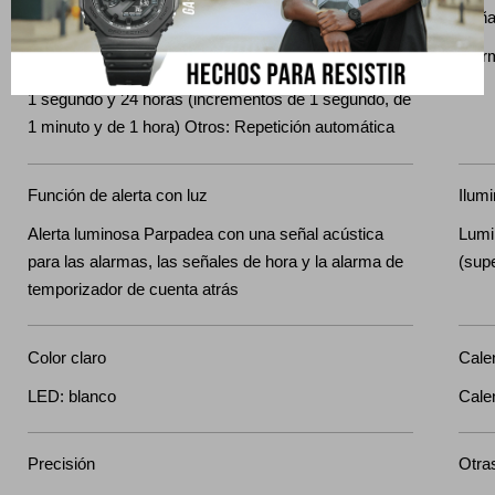
Temporizador de cuenta atrás Unidad de medición:
Seña
1 segundo Intervalo de cuenta atrás: 24 horas Rango
Alar
de ajuste de la hora de inicio de la cuenta atrás: Entre
1 segundo y 24 horas (incrementos de 1 segundo, de
1 minuto y de 1 hora) Otros: Repetición automática
Función de alerta con luz
Ilum
Alerta luminosa Parpadea con una señal acústica
Lumi
para las alarmas, las señales de hora y la alarma de
(sup
temporizador de cuenta atrás
Color claro
Cale
LED: blanco
Cale
Precisión
Otra