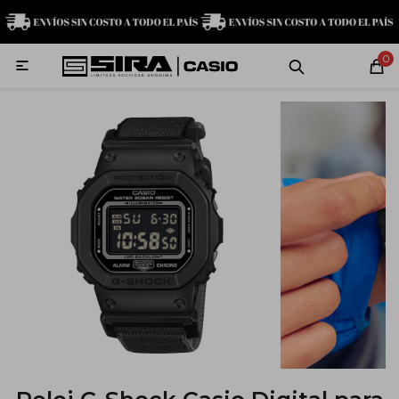
MI CUENTA
0

Relojes
Servicio técnico
Contacto
G-Shock
Baby-G
Edifice
Casio