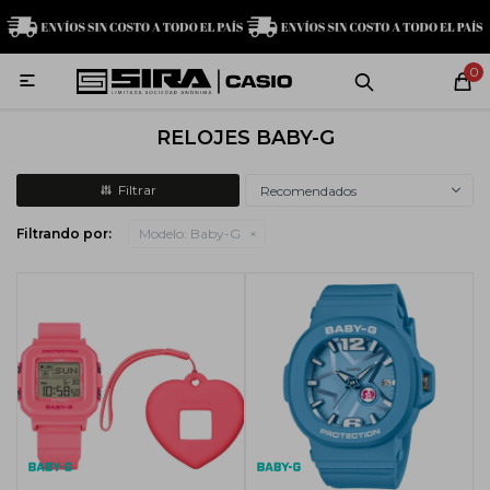
MI CUENTA
0

Relojes
Servicio técnico
Contacto
RELOJES BABY-G
G-Shock
Recomendados
Filtrando por:
Modelo:
Baby-G
Baby-G
Edifice
Casio