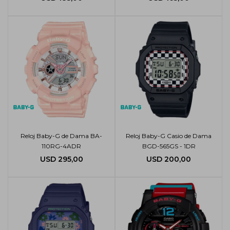
Reloj Baby-G de Dama BA-
Reloj Baby-G Casio de Dama
110RG-4ADR
BGD-565GS - 1DR
USD
295,00
USD
200,00