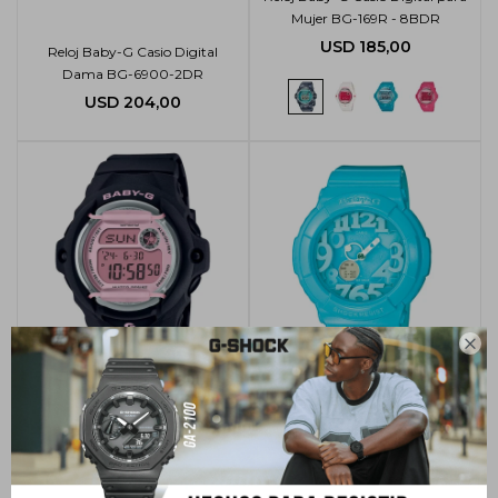
Mujer BG-169R - 8BDR
USD
185,00
Reloj Baby-G Casio Digital
Dama BG-6900-2DR
USD
204,00

Reloj Baby-G Casio Digital para
Reloj Baby-G Casio Analógico-
Mujer BG-169U - 1CDR
Digital Dama BGA-130 - 2BDR
USD
185,00
USD
215,00