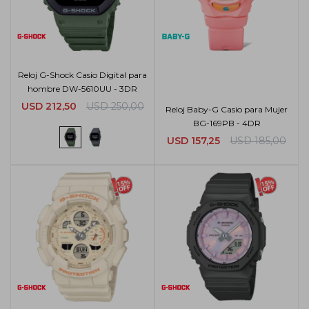
Reloj G-Shock Casio Digital para
hombre DW-5610UU - 3DR
USD
212,50
USD
250,00
Reloj Baby-G Casio para Mujer
BG-169PB - 4DR
USD
157,25
USD
185,00