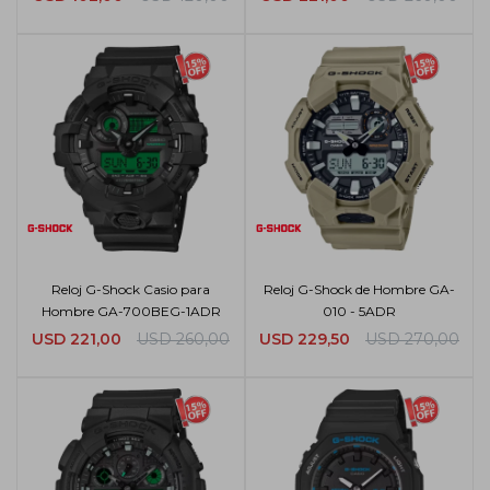
Reloj G-Shock Casio para
Reloj G-Shock de Hombre GA-
Hombre GA-700BEG-1ADR
010 - 5ADR
USD
221,00
USD
260,00
USD
229,50
USD
270,00