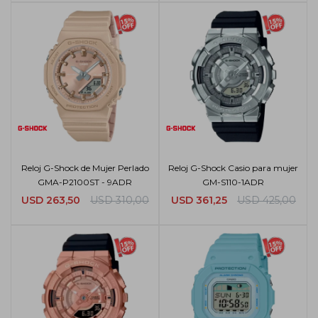
Reloj G-Shock de Mujer Perlado
Reloj G-Shock Casio para mujer
GMA-P2100ST - 9ADR
GM-S110-1ADR
USD
263,50
USD
310,00
USD
361,25
USD
425,00