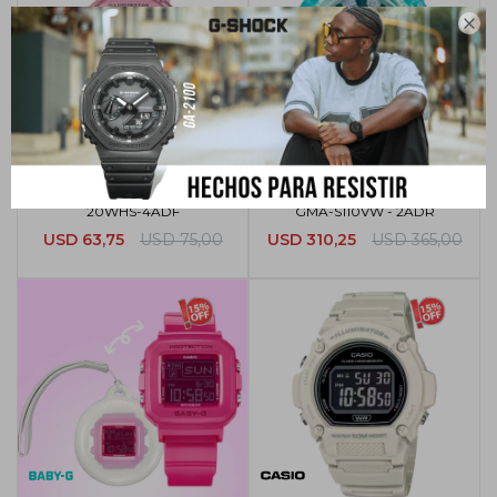

Reloj Casio para mujer LA-
Reloj G-Shock Casio para mujer
20WHS-4ADF
GMA-S110VW - 2ADR
USD
63,75
USD
75,00
USD
310,25
USD
365,00