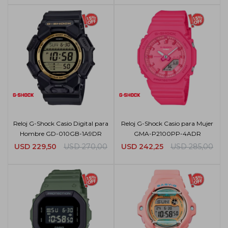
Reloj G-Shock Casio Digital para
Reloj G-Shock Casio para Mujer
Hombre GD-010GB-1A9DR
GMA-P2100PP-4ADR
USD
229,50
USD
270,00
USD
242,25
USD
285,00