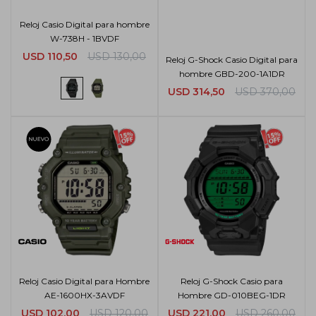
Reloj Casio Digital para hombre
W-738H - 1BVDF
USD
110,50
USD
130,00
Reloj G-Shock Casio Digital para
hombre GBD-200-1A1DR
USD
314,50
USD
370,00
Reloj Casio Digital para Hombre
Reloj G-Shock Casio para
AE-1600HX-3AVDF
Hombre GD-010BEG-1DR
USD
102,00
USD
120,00
USD
221,00
USD
260,00