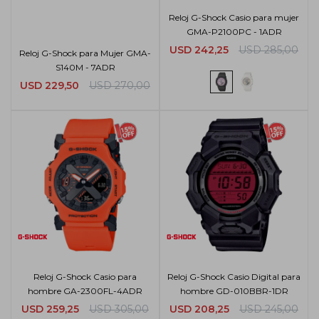
Reloj G-Shock Casio para mujer
GMA-P2100PC - 1ADR
USD
242,25
USD
285,00
Reloj G-Shock para Mujer GMA-
S140M - 7ADR
USD
229,50
USD
270,00
Reloj G-Shock Casio para
Reloj G-Shock Casio Digital para
hombre GA-2300FL-4ADR
hombre GD-010BBR-1DR
USD
259,25
USD
305,00
USD
208,25
USD
245,00