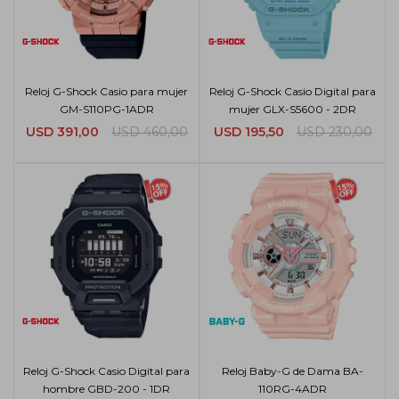
Reloj G-Shock Casio para mujer
Reloj G-Shock Casio Digital para
GM-S110PG-1ADR
mujer GLX-S5600 - 2DR
USD
391,00
USD
460,00
USD
195,50
USD
230,00
Reloj G-Shock Casio Digital para
Reloj Baby-G de Dama BA-
hombre GBD-200 - 1DR
110RG-4ADR