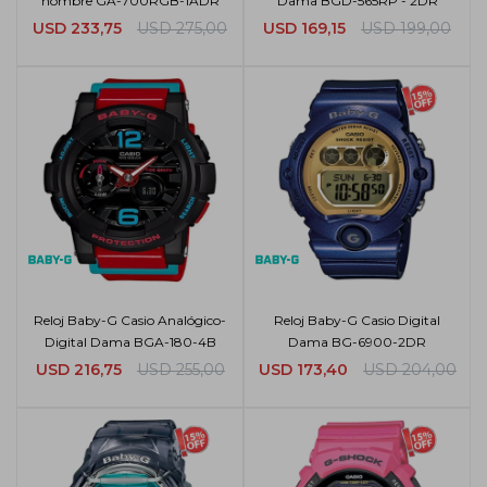
hombre GA-700RGB-1ADR
Dama BGD-565RP - 2DR
USD
233,75
USD
275,00
USD
169,15
USD
199,00
Reloj Baby-G Casio Analógico-
Reloj Baby-G Casio Digital
Digital Dama BGA-180-4B
Dama BG-6900-2DR
USD
216,75
USD
255,00
USD
173,40
USD
204,00