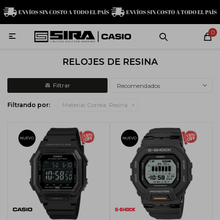
MI CUENTA
0

Relojes
Servicio técnico
Contacto
RELOJES DE RESINA
G-Shock
Recomendados
Filtrando por:
Material Correa:
Resina
Baby-G
Edifice
Casio