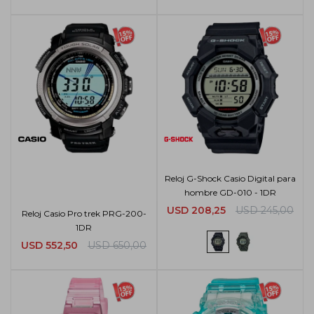
Reloj G-Shock Casio Digital para
hombre GD-010 - 1DR
USD
208,25
USD
245,00
Reloj Casio Pro trek PRG-200-
1DR
USD
552,50
USD
650,00