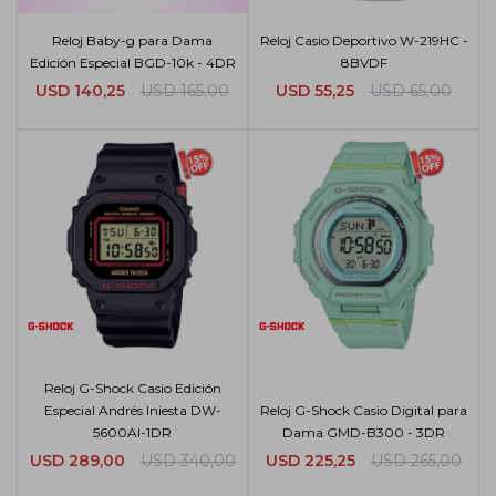
Reloj Baby-g para Dama
Reloj Casio Deportivo W-219HC -
Edición Especial BGD-10k - 4DR
8BVDF
USD
140,25
USD
165,00
USD
55,25
USD
65,00
Reloj G-Shock Casio Edición
Especial Andrés Iniesta DW-
Reloj G-Shock Casio Digital para
5600AI-1DR
Dama GMD-B300 - 3DR
USD
289,00
USD
340,00
USD
225,25
USD
265,00