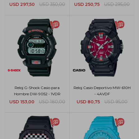
USD
297,50
USD
350,00
USD
250,75
USD
295,00
Reloj G-Shock Casio para
Reloj Casio Deportivo MW-610H
Hombre DW-9052 - 1VDR
- 4AVDF
USD
153,00
USD
180,00
USD
80,75
USD
95,00