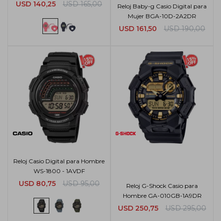
USD
140,25
USD
165,00
Reloj Baby-g Casio Digital para
Mujer BGA-10D-2A2DR
USD
161,50
USD
190,00
Reloj Casio Digital para Hombre
WS-1800 - 1AVDF
USD
80,75
USD
95,00
Reloj G-Shock Casio para
Hombre GA-010GB-1A9DR
USD
250,75
USD
295,00