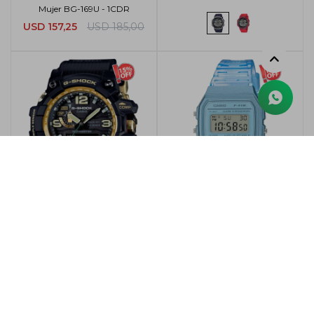
Mujer BG-169U - 1CDR
USD
157,25
USD
185,00
Reloj G-Shock Casio Mudmaster
para hombre GWG-1000GB-
1ADR
Reloj Casio Retro Digital Resina
F-91WS - 2DF
USD
1.019,15
USD
1.199,00
USD
56,95
USD
67,00