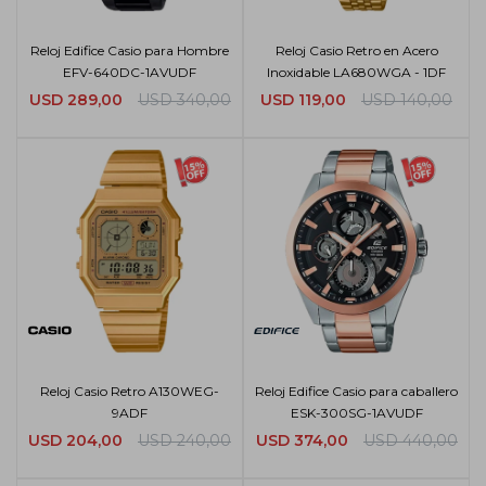
Reloj Edifice Casio para Hombre
Reloj Casio Retro en Acero
EFV-640DC-1AVUDF
Inoxidable LA680WGA - 1DF
USD
289,00
USD
340,00
USD
119,00
USD
140,00
Reloj Casio Retro A130WEG-
Reloj Edifice Casio para caballero
9ADF
ESK-300SG-1AVUDF
USD
204,00
USD
240,00
USD
374,00
USD
440,00