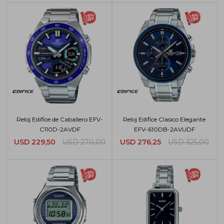
Reloj Edifice de Caballero EFV-
Reloj Edifice Clasico Elegante
C110D-2AVDF
EFV-610DB-2AVUDF
USD
229,50
USD
270,00
USD
276,25
USD
325,00