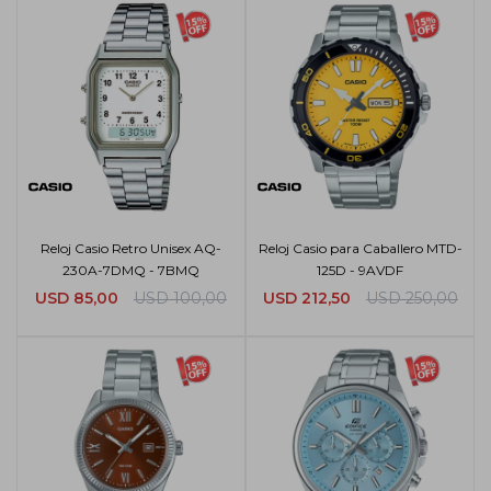
Reloj Casio Retro Unisex AQ-
Reloj Casio para Caballero MTD-
230A-7DMQ - 7BMQ
125D - 9AVDF
USD
85,00
USD
100,00
USD
212,50
USD
250,00