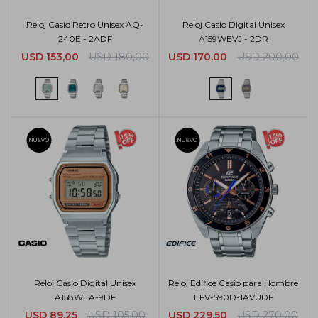
Reloj Casio Retro Unisex AQ-
Reloj Casio Digital Unisex
240E - 2ADF
A159WEVJ - 2DR
USD
153,00
USD
180,00
USD
170,00
USD
200,00
Reloj Casio Digital Unisex
Reloj Edifice Casio para Hombre
A158WEA-9DF
EFV-590D-1AVUDF
USD
89,25
USD
105,00
USD
229,50
USD
270,00