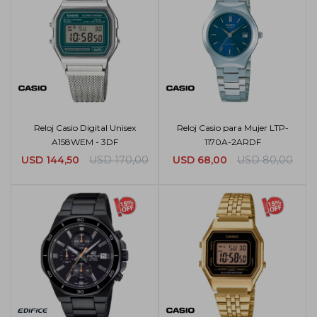
Reloj Casio Digital Unisex
Reloj Casio para Mujer LTP-
A158WEM - 3DF
1170A-2ARDF
USD
144,50
USD
170,00
USD
68,00
USD
80,00