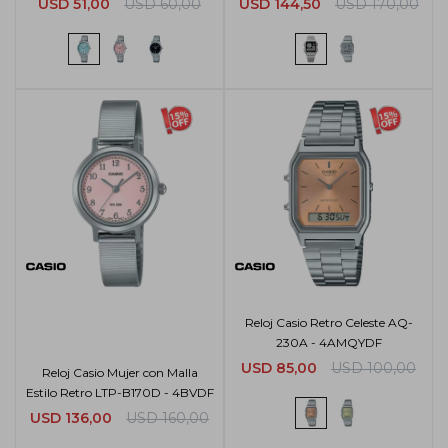
USD
51,00
USD
60,00
USD
144,50
USD
170,00
Reloj Casio Retro Celeste AQ-
230A - 4AMQYDF
USD
85,00
USD
100,00
Reloj Casio Mujer con Malla
Estilo Retro LTP-B170D - 4BVDF
USD
136,00
USD
160,00