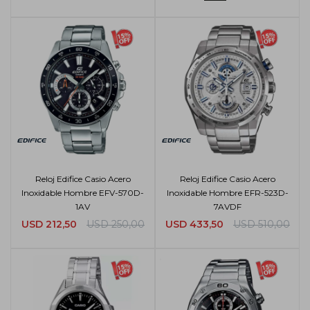
Reloj Edifice Casio Acero
Reloj Edifice Casio Acero
Inoxidable Hombre EFV-570D-
Inoxidable Hombre EFR-523D-
1AV
7AVDF
USD
212,50
USD
250,00
USD
433,50
USD
510,00