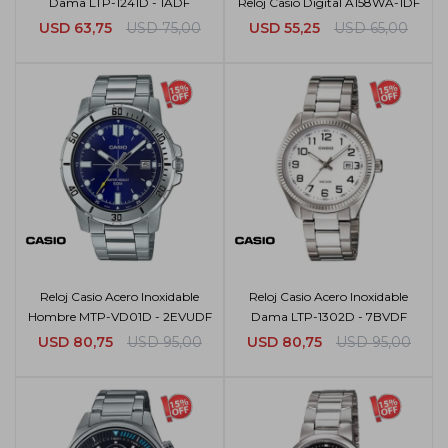
Dama LTP-1241D - 1ADF
Reloj Casio Digital A158WA-1DF
USD
63,75
USD
75,00
USD
55,25
USD
65,00
Reloj Casio Acero Inoxidable
Reloj Casio Acero Inoxidable
Hombre MTP-VD01D - 2EVUDF
Dama LTP-1302D - 7BVDF
USD
80,75
USD
95,00
USD
80,75
USD
95,00