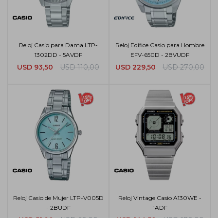
Reloj Casio para Dama LTP-
Reloj Edifice Casio para Hombre
1302DD - 5AVDF
EFV-650D - 2BVUDF
USD
93,50
USD
110,00
USD
229,50
USD
270,00
Reloj Casio de Mujer LTP-V005D
Reloj Vintage Casio A130WE -
- 2BUDF
1ADF