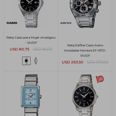
Reloj Casio para Mujer Analógico
- 1AVDF
Reloj Edifice Casio Acero
USD
80,75
USD
95,00
Inoxidable Hombre EF-517D-
1AVDF
USD
263,50
USD
310,00