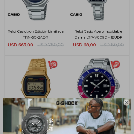
Reloj Casiotron Edición Limitada
Reloj Casio Acero Inoxidable
TRN-50-2ADR
Dama LTP-V009D - 1EUDF
USD
663,00
USD
780,00
USD
68,00
USD
80,00

Reloj Casio Retro Digital
Reloj Casio Acero Inoxidable
A159WGEA-1DF
Hombre MDV-107D - 1A3VDF