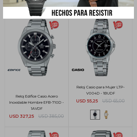
USD
114,75
USD
135,00
USD
191,25
USD
225,00
Reloj Casio para Mujer LTP-
V004D - 1BUDF
Reloj Edifice Casio Acero
USD
55,25
USD
65,00
Inoxidable Hombre EFB-710D -
1AVDF
USD
327,25
USD
385,00