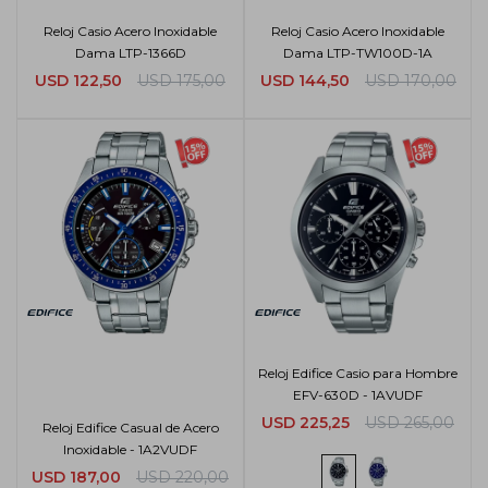
Reloj Casio Acero Inoxidable
Reloj Casio Acero Inoxidable
Dama LTP-1366D
Dama LTP-TW100D-1A
USD
122,50
USD
175,00
USD
144,50
USD
170,00
Reloj Edifice Casio para Hombre
EFV-630D - 1AVUDF
USD
225,25
USD
265,00
Reloj Edifice Casual de Acero
Inoxidable - 1A2VUDF
USD
187,00
USD
220,00