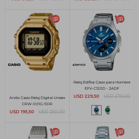
Reloj Edifice Casio para Hombre
EFV-C120D - 2ADF
USD
229,50
USD
270,00
Anillo Casio Reloj Digital Unisex
CRW-001G-9DR
USD
195,50
USD
230,00