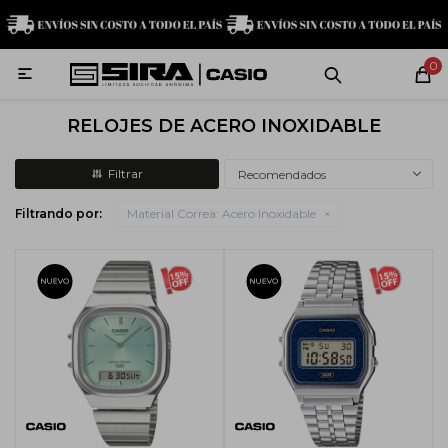
MI CUENTA
0

Relojes
Servicio técnico
Contacto
RELOJES DE ACERO INOXIDABLE
G-Shock
Recomendados
Filtrando por:
Material Correa:
Acero Inoxidable
Baby-G
Edifice
Casio