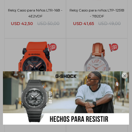
Reloj Casio para Niños LTR-16B -
Reloj Casio para niños LTP-1251B
4E2VDF
- 7B2DF
USD
42,50
USD
50,00
USD
41,65
USD
49,00

Reloj G-Shock Casio para
Reloj Casio Cuero Dama LTP-
hombre GA-2300FL-4ADR
1393L - 7A2
USD
259,25
USD
305,00
USD
106,25
USD
125,00