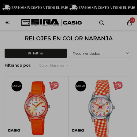
MI CUENTA
0

Relojes
Servicio técnico
Contacto
RELOJES EN COLOR NARANJA
G-Shock
Recomendados
Filtrando por:
Color:
Naranja
Baby-G
Edifice
Casio