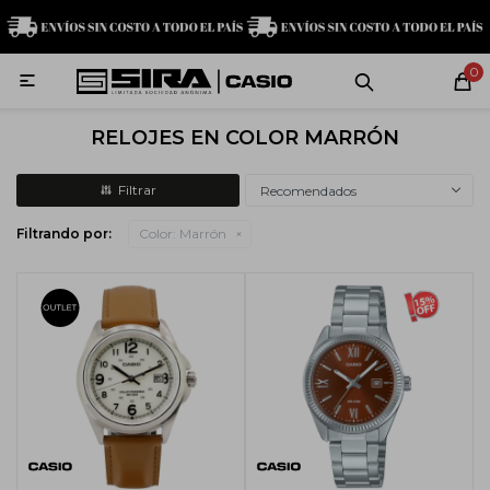
MI CUENTA
0

Relojes
Servicio técnico
Contacto
RELOJES EN COLOR MARRÓN
G-Shock
Recomendados
Filtrando por:
Color:
Marrón
Baby-G
Edifice
Casio