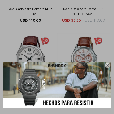
Reloj Casio para Hombre MTP-
Reloj Casio para Dama LTP-
S101L-9BVDF
1302DD - 5AVDF
USD
140,00
USD
93,50
USD
110,00

Reloj Casio para Hombre MTS-
Reloj Casio Cuero Dama LTP-
100L-7AVDF
E308L-7A2
USD
144,50
USD
170,00
USD
136,00
USD
160,00