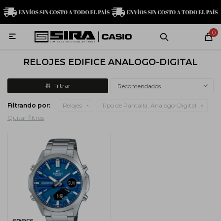
MI CUENTA
0

Relojes
Servicio técnico
Contacto
RELOJES EDIFICE ANALOGO-DIGITAL
G-Shock
Recomendados
Filtrando por:
Relojes
Tipo de Pantalla:
Analogo-Digital
Baby-G
Quitar filtros
Edifice
Casio