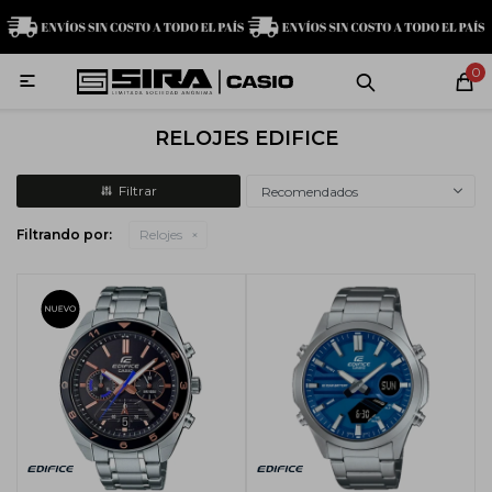
MI CUENTA
0

Relojes
Servicio técnico
Contacto
RELOJES EDIFICE
G-Shock
Recomendados
Filtrando por:
Relojes
Baby-G
Edifice
Casio