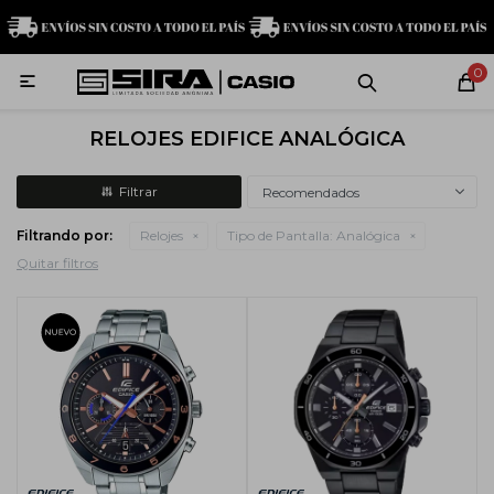
MI CUENTA
0

Relojes
Servicio técnico
Contacto
RELOJES EDIFICE ANALÓGICA
G-Shock
Recomendados
Filtrando por:
Relojes
Tipo de Pantalla:
Analógica
Baby-G
Quitar filtros
Edifice
Casio