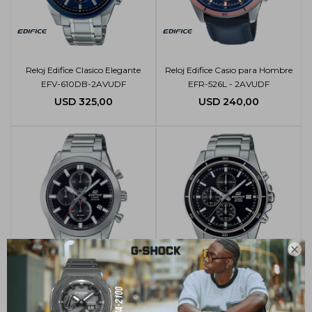
Reloj Edifice Clasico Elegante
Reloj Edifice Casio para Hombre
EFV-610DB-2AVUDF
EFR-526L - 2AVUDF
USD
325,00
USD
240,00

Reloj Edifice Casio Acero
Inoxidable Hombre EFB-710D -
Reloj Edifice Clásico en Acero