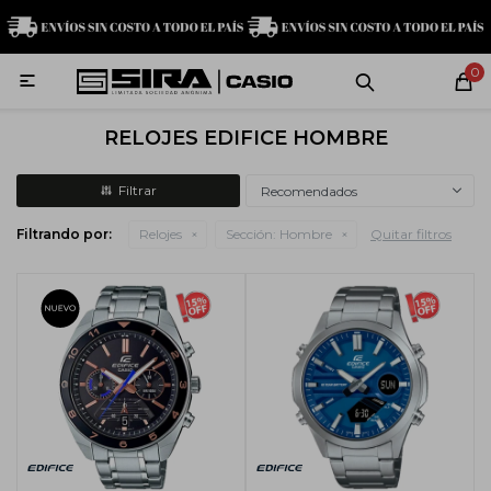
MI CUENTA
0

Relojes
Servicio técnico
Contacto
RELOJES EDIFICE HOMBRE
G-Shock
Recomendados
Filtrando por:
Relojes
Sección:
Hombre
Quitar filtros
Baby-G
Edifice
Casio