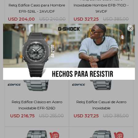
Reloj Edifice Casio para Hombre
Inoxidable Hombre EFB-710D -
EFR-526L - 2AVUDF
1AVDF
USD
204,00
USD
240,00
USD
327,25
USD
385,00

Reloj Edifice Clásico en Acero
Reloj Edifice Casual de Acero
Inoxidable EFR-526D
Inoxidable
USD
216,75
USD
255,00
USD
327,25
USD
385,00