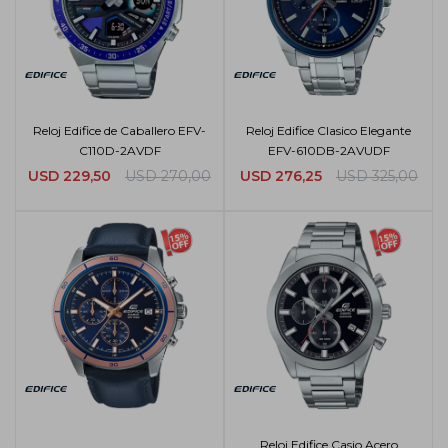
Reloj Edifice de Caballero EFV-
Reloj Edifice Clasico Elegante
C110D-2AVDF
EFV-610DB-2AVUDF
USD
229,50
USD
270,00
USD
276,25
USD
325,00
Reloj Edifice Casio Acero