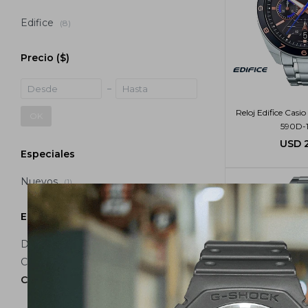
Edifice
(8)
Precio
($)
Reloj Edifice Cas
OK
590D-
USD
Especiales
Nuevos
(1)
Estilo
Deportivo
(5)
Casual
(4)
Clásico
(8)