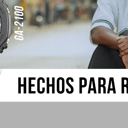
Reloj Edi
io Acero Inoxidable
Reloj Edifice Clásico en Acero Inoxidable
710D - 1AVDF
EFR-526D
385,00
USD
255,00