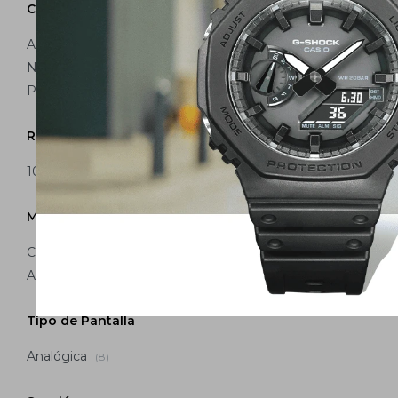
Color
Azul
(3)
Negro
(3)
Plateado
(6)
Reloj Edifice Cas
Hombre EFB-
Resistencia al agua
USD
100 m
(8)
Material Correa
Cuero
(1)
Acero Inoxidable
(7)
Tipo de Pantalla
Analógica
(8)