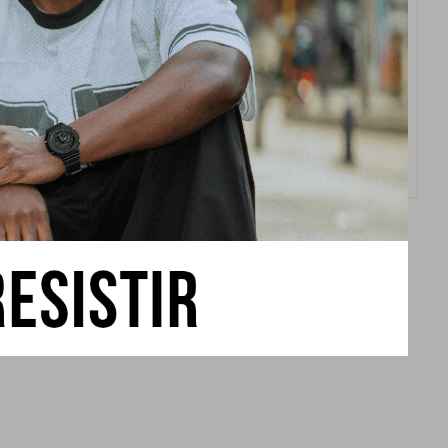
fice Casio para Hombre EFV-
630D - 1AVUDF
USD
265,00
Reloj Edifice Casio Acero Inoxidable
Hombre EF-517D-1AVDF
USD
310,00