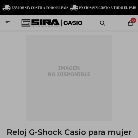
MI CUENTA
0

Relojes
Servicio técnico
Contacto
G-Shock
Baby-G
Edifice
Casio
Reloj G-Shock Casio para mujer