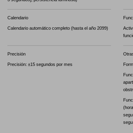
Calendario
Funci
Calendario automático completo (hasta el año 2099)
Activ
func
Precisión
Otra
Precisión: ±15 segundos por mes
Form
Func
apart
obstr
Funci
(hor
segun
segu