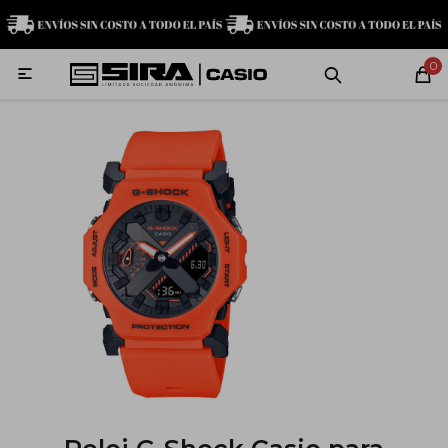
MI CUENTA
0

Relojes
Servicio técnico
Contacto
G-Shock
Baby-G
Edifice
Casio