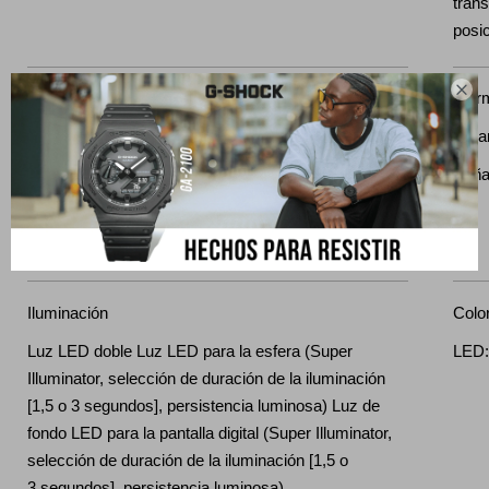
trans
posi

Temporizador
Alar
Temporizador con cuenta regresiva Unidad de
5 ala
medición: 1 segundo Rango de cuenta regresiva: 24
Seña
horas Rango de ajuste de tiempo inicial de cuenta
regresiva: de 1 segundo a 24 horas (incrementos de
1 segundo, de 1 minuto y de 1 hora)
Iluminación
Color
Luz LED doble Luz LED para la esfera (Super
LED:
Illuminator, selección de duración de la iluminación
[1,5 o 3 segundos], persistencia luminosa) Luz de
fondo LED para la pantalla digital (Super Illuminator,
selección de duración de la iluminación [1,5 o
3 segundos], persistencia luminosa)