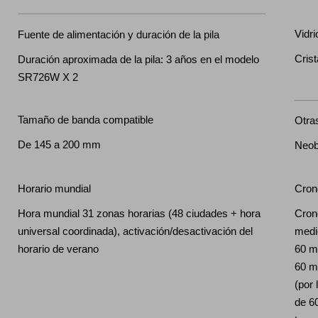
Vidri
Fuente de alimentación y duración de la pila
Crist
Duración aproximada de la pila: 3 años en el modelo
SR726W X 2
Tamaño de banda compatible
Otra
De 145 a 200 mm
Neob
Horario mundial
Cron
Hora mundial 31 zonas horarias (48 ciudades + hora
Cron
universal coordinada), activación/desactivación del
medi
horario de verano
60 m
60 m
(por
de 6