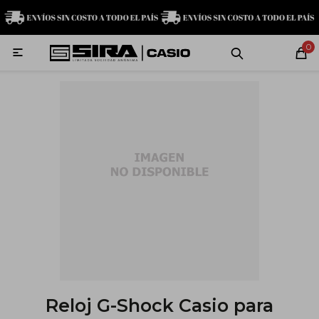
MI CUENTA
0

Relojes
Servicio técnico
Contacto
G-Shock
Baby-G
Edifice
Casio
Reloj G-Shock Casio para