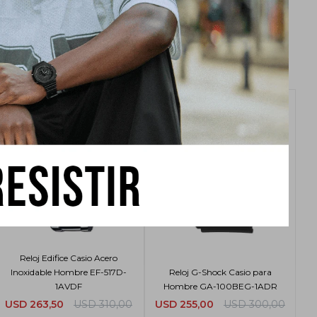
Reloj Edifice Casio Acero
Inoxidable Hombre EF-517D-
Reloj G-Shock Casio para
1AVDF
Hombre GA-100BEG-1ADR
USD
263,50
USD
310,00
USD
255,00
USD
300,00