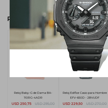
Productos que te pueden intere
Reloj Baby-G de Dama BA-
Reloj Edifice Casio para Hombre
110RG-4ADR
EFV-650D - 2BVUDF
USD
250,75
USD
295,00
USD
229,50
USD
270,00