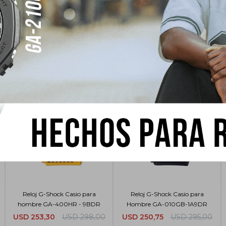
sar
Reloj G-Shock Casio para
Reloj G-Shock Casio para
hombre GA-400HR - 9BDR
Hombre GA-010GB-1A9DR
USD
253,30
USD
298,00
USD
250,75
USD
295,00