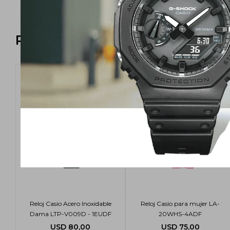
Productos que te pueden intere
Reloj Casio Acero Inoxidable
Reloj Casio para mujer LA-
Dama LTP-V009D - 1EUDF
20WHS-4ADF
USD
80,00
USD
75,00