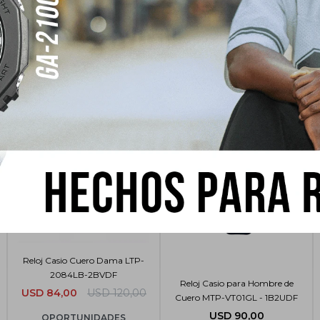
sar
Reloj Casio Cuero Dama LTP-
2084LB-2BVDF
Reloj Casio para Hombre de
USD
84,00
USD
120,00
Cuero MTP-VT01GL - 1B2UDF
USD
90,00
OPORTUNIDADES