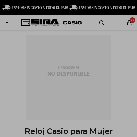
MI CUENTA
0

Relojes
Servicio técnico
Contacto
G-Shock
Baby-G
Edifice
Casio
Reloj Casio para Mujer