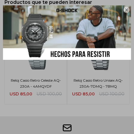
Productos que te pueden interesar

Reloj Casio Retro Celeste AQ-
Reloj Casio Retro Unisex AQ-
230A - 4AMQYDF
230A-7DMQ - 7BMQ
USD
85,00
USD
100,00
USD
85,00
USD
100,00