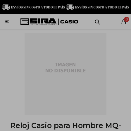
MI CUENTA
0

Relojes
Servicio técnico
Contacto
G-Shock
Baby-G
Edifice
Casio
Reloj Casio para Hombre MQ-