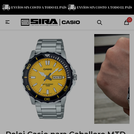
MI CUENTA
0

Relojes
Servicio técnico
Contacto
G-Shock
Baby-G
Edifice
Casio