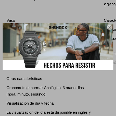
SR92
Vaso
Caracte

Cristal mineral
Bisel a
Bisel d
Exacti
Tamaño de banda compatible
Precis
150 a 205 milímetros
Otras características
Cronometraje normal: Analógico: 3 manecillas
(hora, minuto, segundo)
Visualización de día y fecha
La visualización del día está disponible en inglés y