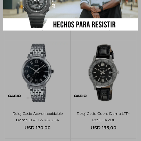
Reloj Casio Acero Inoxidable
Reloj Casio Acero Inoxidable
Dama LTP-1302D - 7BVDF
Dama LTP-1292D-1AVDF
USD
95,00
USD
145,00
Reloj Casio Acero Inoxidable
Reloj Casio Cuero Dama LTP-
Dama LTP-TW100D-1A
1359L-1AVDF
USD
170,00
USD
133,00