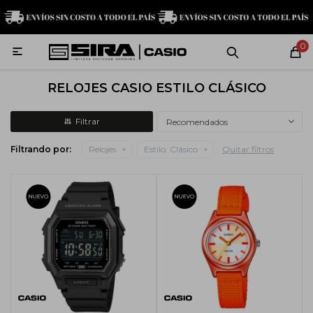
MI CUENTA
0

Relojes
Servicio técnico
Contacto
RELOJES CASIO ESTILO CLÁSICO
G-Shock
Recomendados
Filtrando por:
Relojes
Estilo:
Clásico
Quitar filtros
Baby-G
Edifice
Casio