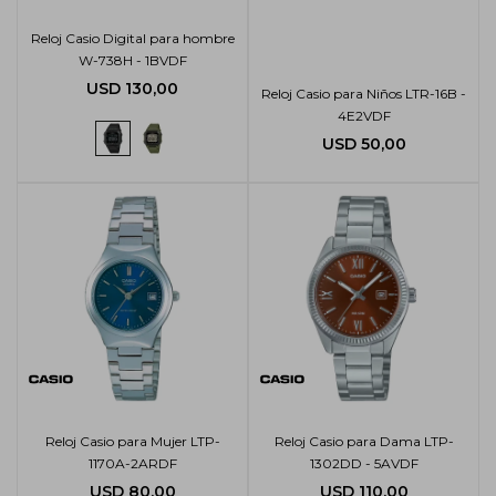
Reloj Casio Digital para hombre
W-738H - 1BVDF
USD
130,00
Reloj Casio para Niños LTR-16B -
4E2VDF
USD
50,00
Reloj Casio para Mujer LTP-
Reloj Casio para Dama LTP-
1170A-2ARDF
1302DD - 5AVDF
USD
80,00
USD
110,00